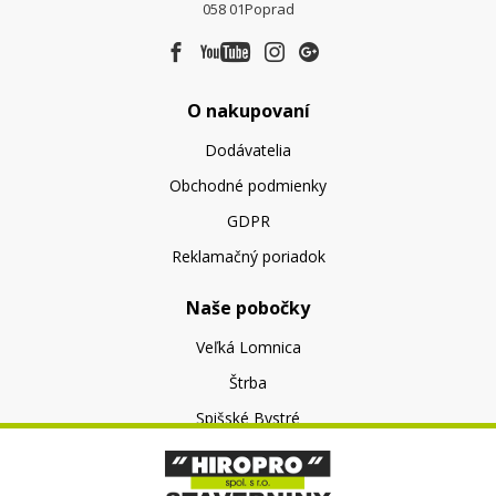
058 01
Poprad
O nakupovaní
Dodávatelia
Obchodné podmienky
GDPR
Reklamačný poriadok
Naše pobočky
Veľká Lomnica
Štrba
Spišské Bystré
O nás