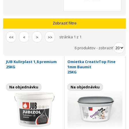
Zobraziť filtre
stránka 1 z 1
<<
<
>
>>
6 produktov
-
zobraziť
JUB Kulirplast 1,8 premium
Omietka CreativTop Fine
25KG
1mm Baumit
25KG
Na objednávku
Na objednávku