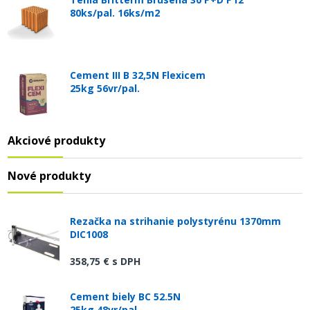
80ks/pal. 16ks/m2
Cement III B 32,5N Flexicem
25kg 56vr/pal.
Akciové produkty
Nové produkty
Rezačka na strihanie polystyrénu 1370mm
DIC1008
358,75 €
s DPH
Cement biely BC 52.5N
25kg 48vr/pal.