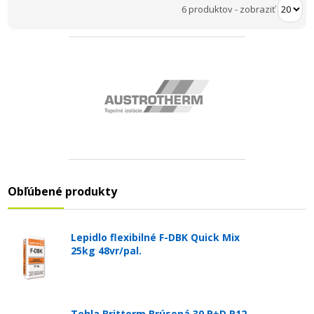
6 produktov
-
zobraziť
Obľúbené produkty
Lepidlo flexibilné F-DBK Quick Mix
25kg 48vr/pal.
Tehla Britterm Brúsená 30 P+D P12