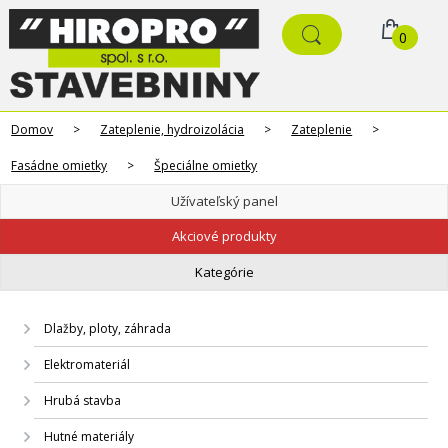
0
Domov
>
Zateplenie, hydroizolácia
>
Zateplenie
>
Fasádne omietky
>
Špeciálne omietky
Užívateľský panel
Akciové produkty
Kategórie
Dlažby, ploty, záhrada
Elektromateriál
Hrubá stavba
Hutné materiály