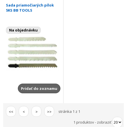
Sada priamočiarých pílok
5KS BB TOOLS
Na objednávku
Pridať do zoznamu
stránka 1 z 1
<<
<
>
>>
1 produktov
-
zobraziť