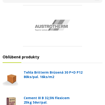
Obľúbené produkty
Tehla Britterm Brúsená 30 P+D P12
80ks/pal. 16ks/m2
Cement III B 32,5N Flexicem
25kg 56vr/pal.