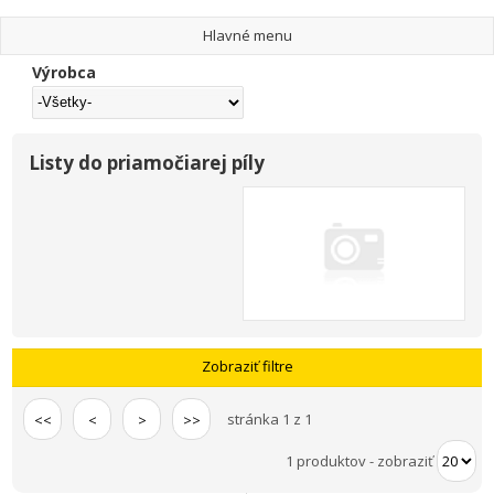
Hlavné menu
Výrobca
Listy do priamočiarej píly
Zobraziť filtre
stránka 1 z 1
<<
<
>
>>
1 produktov
-
zobraziť