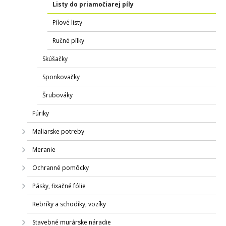
Listy do priamočiarej píly
Pílové listy
Ručné pílky
Skúšačky
Sponkovačky
Šrubováky
Fúriky
Maliarske potreby
Meranie
Ochranné pomôcky
Pásky, fixačné fólie
Rebríky a schodíky, vozíky
Stavebné murárske náradie