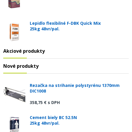
Lepidlo flexibilné F-DBK Quick Mix
25kg 48vr/pal.
Akciové produkty
Nové produkty
Rezačka na strihanie polystyrénu 1370mm
DIC1008
358,75 €
s DPH
Cement biely BC 52.5N
25kg 48vr/pal.