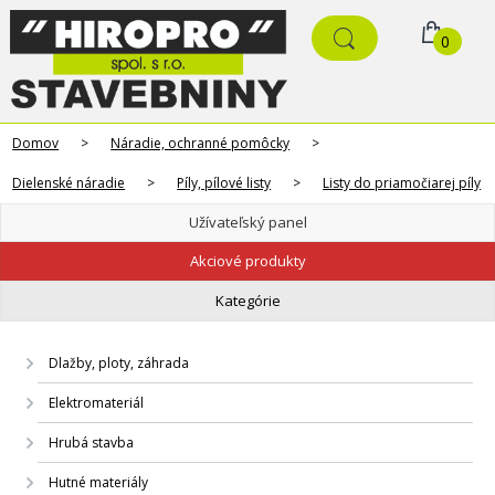
0
Domov
>
Náradie, ochranné pomôcky
>
Dielenské náradie
>
Píly, pílové listy
>
Listy do priamočiarej píly
Užívateľský panel
Akciové produkty
Kategórie
Dlažby, ploty, záhrada
Elektromateriál
Hrubá stavba
Hutné materiály