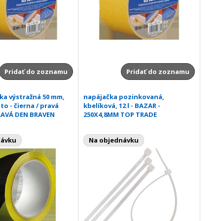
Pridať do zoznamu
Pridať do zoznamu
ka výstražná 50 mm,
napájačka pozinkovaná,
lto - čierna / pravá
kbelíková, 12 l - BAZAR -
PRAVÁ DEN BRAVEN
250X4,8MM TOP TRADE
návku
Na objednávku