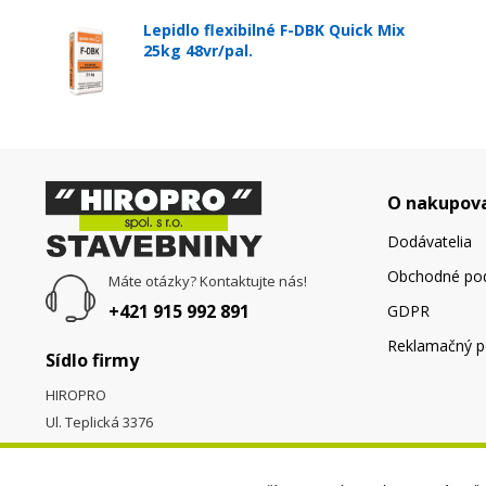
Lepidlo flexibilné F-DBK Quick Mix
25kg 48vr/pal.
O nakupov
Dodávatelia
Obchodné po
Máte otázky? Kontaktujte nás!
+421 915 992 891
GDPR
Reklamačný p
Sídlo firmy
HIROPRO
Ul. Teplická 3376
058 01
Poprad