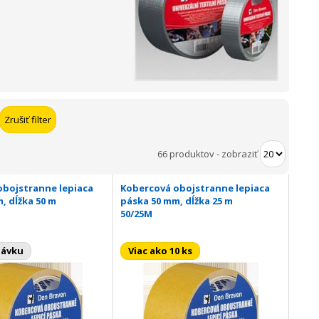
66 produktov
-
zobraziť
obojstranne lepiaca
Kobercová obojstranne lepiaca
, dĺžka 50 m
páska 50 mm, dĺžka 25 m
50/25M
návku
Viac ako 10 ks