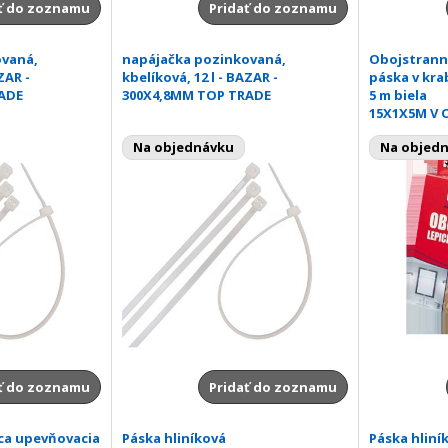
ť do zoznamu
Pridať do zoznamu
ovaná,
napájačka pozinkovaná,
Obojstrann
ZAR -
kbelíková, 12 l - BAZAR -
páska v krab
ADE
300X4,8MM TOP TRADE
5 m biela
15X1X5M V 
Na objednávku
Na objed
ť do zoznamu
Pridať do zoznamu
ca upevňovacia
Páska hliníková
Páska hliní