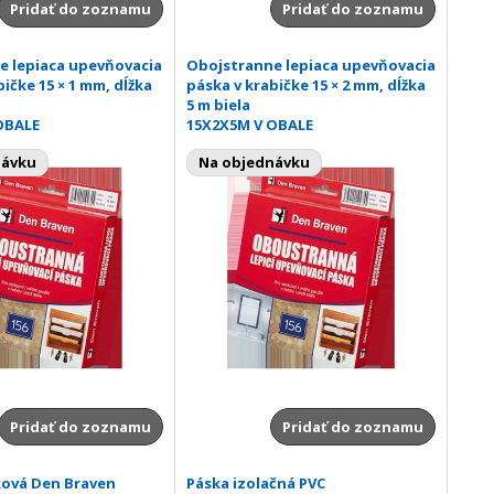
Pridať do zoznamu
Pridať do zoznamu
e lepiaca upevňovacia
Obojstranne lepiaca upevňovacia
ičke 15 × 1 mm, dĺžka
páska v krabičke 15 × 2 mm, dĺžka
5 m biela
OBALE
15X2X5M V OBALE
návku
Na objednávku
Pridať do zoznamu
Pridať do zoznamu
ková Den Braven
Páska izolačná PVC