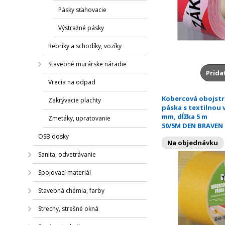
Pásky sťahovacie
Výstražné pásky
Rebríky a schodíky, vozíky
Stavebné murárske náradie
Prida
Vrecia na odpad
Kobercová obojstr
Zakrývacie plachty
páska s textilnou 
mm, dĺžka 5 m
Zmetáky, upratovanie
50/5M DEN BRAVEN
OSB dosky
Na objednávku
Sanita, odvetrávanie
Spojovací materiál
Stavebná chémia, farby
Strechy, strešné okná