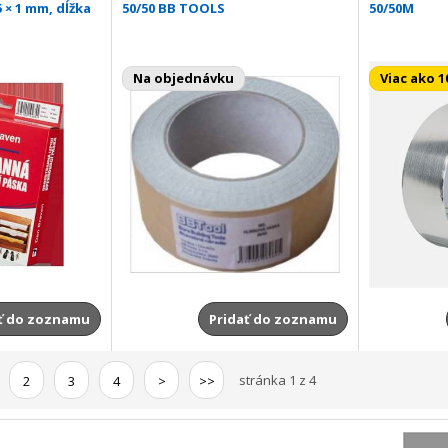
 × 1 mm, dĺžka
50/50 BB TOOLS
50/50M
Na objednávku
Viac ako 1
ť do zoznamu
Pridať do zoznamu
stránka 1 z 4
2
3
4
>
>>