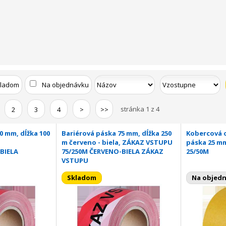
kladom
Na objednávku
stránka 1 z 4
2
3
4
>
>>
0 mm, dĺžka 100
Bariérová páska 75 mm, dĺžka 250
Kobercová 
m červeno - biela, ZÁKAZ VSTUPU
páska 25 mm
BIELA
75/250M ČERVENO-BIELA ZÁKAZ
25/50M
VSTUPU
Skladom
Na objed