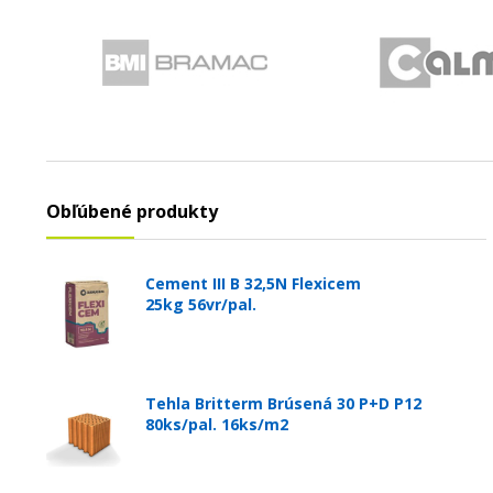
Obľúbené produkty
Cement III B 32,5N Flexicem
25kg 56vr/pal.
Tehla Britterm Brúsená 30 P+D P12
80ks/pal. 16ks/m2