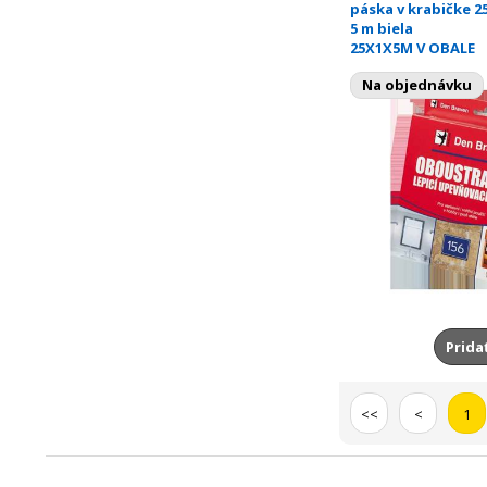
páska v krabičke 25
5 m biela
25X1X5M V OBALE
Na objednávku
Prida
<<
<
1