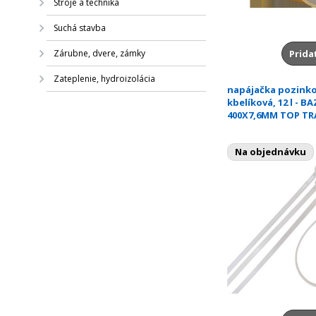
Stroje a technika
Suchá stavba
Zárubne, dvere, zámky
Prida
Zateplenie, hydroizolácia
napájačka pozink
kbelíková, 12 l - BA
400X7,6MM TOP TR
Na objednávku