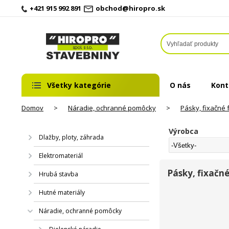
+421 915 992 891
obchod@hiropro.sk
Všetky kategórie
O nás
Kont
Domov
>
Náradie, ochranné pomôcky
>
Pásky, fixačné f
Výrobca
Dlažby, ploty, záhrada
Elektromateriál
Pásky, fixačné
Hrubá stavba
Hutné materiály
Náradie, ochranné pomôcky