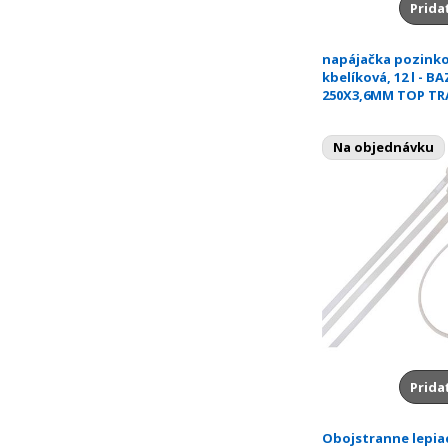
Prida
napájačka pozink
kbelíková, 12 l - BA
250X3,6MM TOP TR
Na objednávku
Prida
Obojstranne lepia