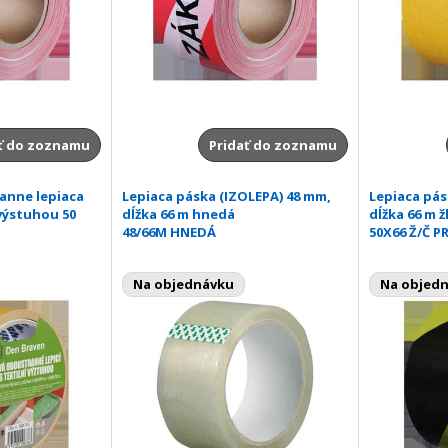
ť do zoznamu
Pridať do zoznamu
anne lepiaca
Lepiaca páska (IZOLEPA) 48 mm,
Lepiaca pás
výstuhou 50
dĺžka 66 m hnedá
dĺžka 66 m ž
48/66M HNEDÁ
50X66 Ž/Č 
Na objednávku
Na objed