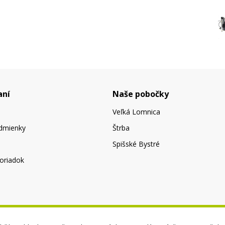
aní
Naše pobočky
Veľká Lomnica
dmienky
Štrba
Spišské Bystré
oriadok