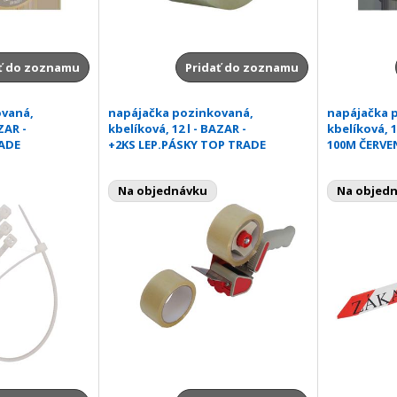
ť do zoznamu
Pridať do zoznamu
ovaná,
napájačka pozinkovaná,
napájačka 
ZAR -
kbelíková, 12 l - BAZAR -
kbelíková, 1
ADE
+2KS LEP.PÁSKY TOP TRADE
100M ČERVE
Na objednávku
Na objed