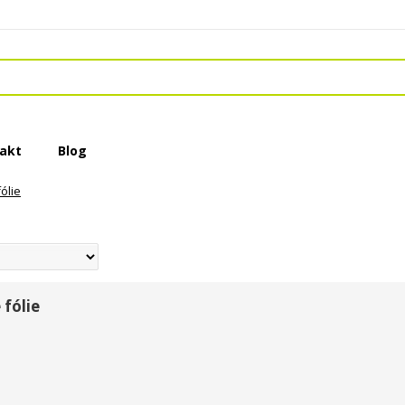
akt
Blog
ólie
 fólie