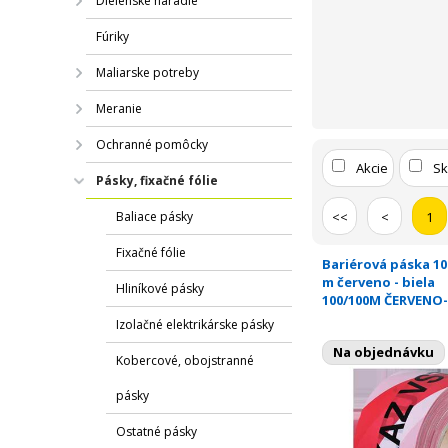
Dielenské náradie
Fúriky
Maliarske potreby
Meranie
Ochranné pomôcky
Akcie
S
Pásky, fixačné fólie
Baliace pásky
<<
<
1
Fixačné fólie
Bariérová páska 10
m červeno - biela
Hliníkové pásky
100/100M ČERVENO-
Izolačné elektrikárske pásky
Na objednávku
Kobercové, obojstranné
pásky
Ostatné pásky