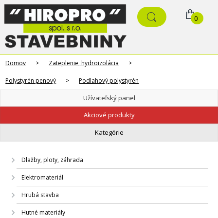
0
Domov
>
Zateplenie, hydroizolácia
>
Polystyrén penový
>
Podlahový polystyrén
Užívateľský panel
Akciové produkty
Kategórie
Dlažby, ploty, záhrada
Elektromateriál
Hrubá stavba
Hutné materiály