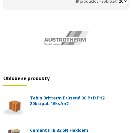
49 produktov
-
zobraziť
Obľúbené produkty
Tehla Britterm Brúsená 30 P+D P12
80ks/pal. 16ks/m2
Cement III B 32,5N Flexicem