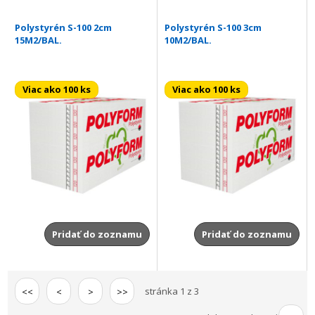
Polystyrén S-100 2cm
Polystyrén S-100 3cm
15M2/BAL.
10M2/BAL.
Viac ako 100 ks
Viac ako 100 ks
Pridať do zoznamu
Pridať do zoznamu
stránka 1 z 3
<<
<
>
>>