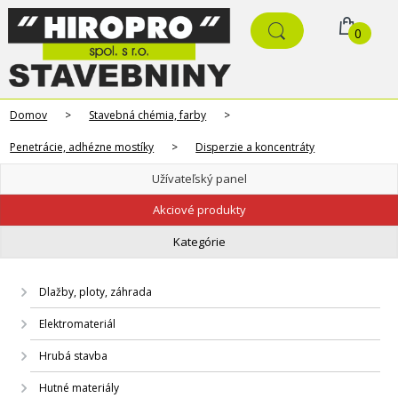
0
Domov
>
Stavebná chémia, farby
>
Penetrácie, adhézne mostíky
>
Disperzie a koncentráty
Užívateľský panel
Akciové produkty
Kategórie
Dlažby, ploty, záhrada
Elektromateriál
Hrubá stavba
Hutné materiály