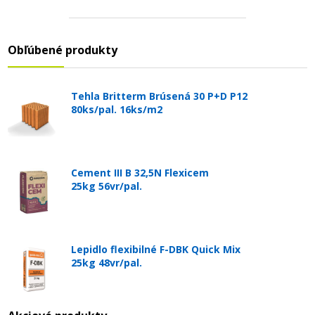
Obľúbené produkty
Tehla Britterm Brúsená 30 P+D P12
80ks/pal. 16ks/m2
Cement III B 32,5N Flexicem
25kg 56vr/pal.
Lepidlo flexibilné F-DBK Quick Mix
25kg 48vr/pal.