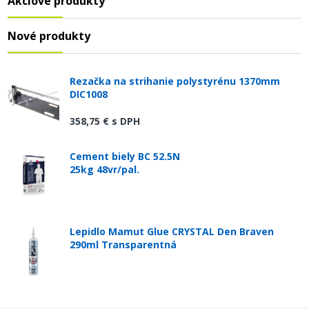
Akciové produkty
Nové produkty
Rezačka na strihanie polystyrénu 1370mm
DIC1008
358,75 €
s DPH
Cement biely BC 52.5N
25kg 48vr/pal.
Lepidlo Mamut Glue CRYSTAL Den Braven
290ml Transparentná