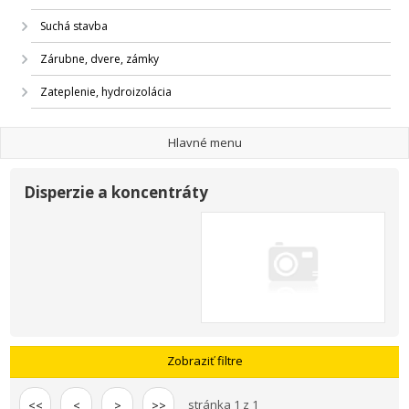
Suchá stavba
Zárubne, dvere, zámky
Zateplenie, hydroizolácia
Hlavné menu
Disperzie a koncentráty
Zobraziť filtre
stránka 1 z 1
<<
<
>
>>