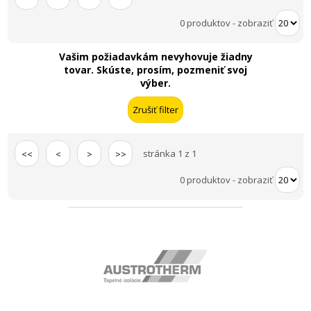
0 produktov
-
zobraziť
Vašim požiadavkám nevyhovuje žiadny
tovar. Skúste, prosím, pozmeniť svoj
výber.
stránka 1 z 1
<<
<
>
>>
0 produktov
-
zobraziť