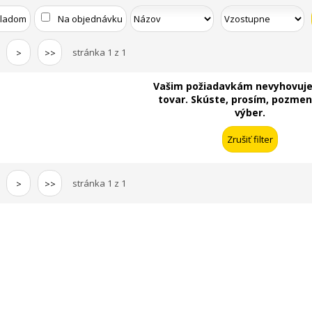
kladom
Na objednávku
stránka 1 z 1
>
>>
Vašim požiadavkám nevyhovuje
tovar. Skúste, prosím, pozmeni
výber.
stránka 1 z 1
>
>>