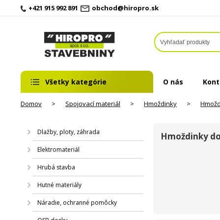
+421 915 992 891
obchod@hiropro.sk
Všetky kategórie
O nás
Kont
Domov
>
Spojovací materiál
>
Hmoždinky
>
Hmožd
Dlažby, ploty, záhrada
Hmoždinky do
Elektromateriál
Hrubá stavba
Hutné materiály
Náradie, ochranné pomôcky