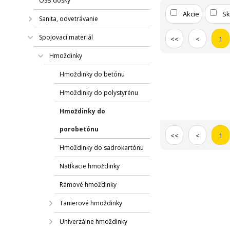
OSB dosky
Akcie
S
Sanita, odvetrávanie
Spojovací materiál
<<
<
1
Hmoždinky
Hmoždinky do betónu
Hmoždinky do polystyrénu
Hmoždinky do
porobetónu
<<
<
1
Hmoždinky do sadrokartónu
Natĺkacie hmoždinky
Rámové hmoždinky
Tanierové hmoždinky
Univerzálne hmoždinky