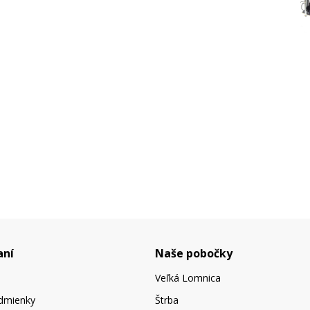
aní
Naše pobočky
Veľká Lomnica
dmienky
Štrba