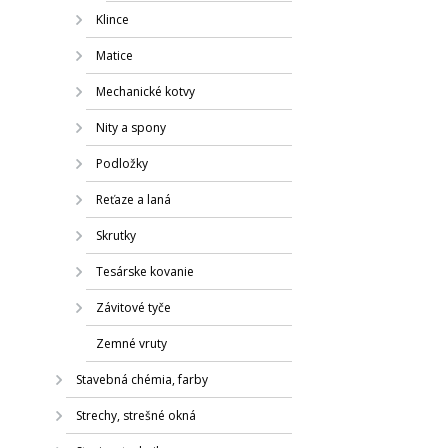
Klince
Matice
Mechanické kotvy
Nity a spony
Podložky
Reťaze a laná
Skrutky
Tesárske kovanie
Závitové tyče
Zemné vruty
Stavebná chémia, farby
Strechy, strešné okná