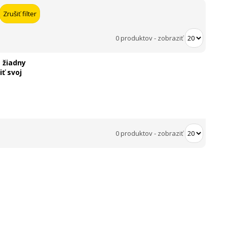
0 produktov
-
zobraziť
 žiadny
ť svoj
0 produktov
-
zobraziť