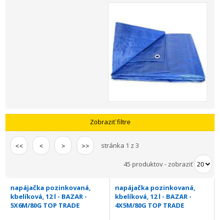
Zobraziť filtre
stránka 1 z 3
<<
<
>
>>
45 produktov
-
zobraziť
napájačka pozinkovaná,
napájačka pozinkovaná,
kbelíková, 12 l - BAZAR -
kbelíková, 12 l - BAZAR -
5X6M/80G TOP TRADE
4X5M/80G TOP TRADE