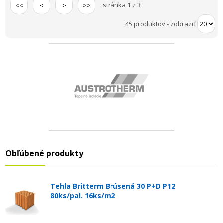
stránka 1 z 3
<<
<
>
>>
45 produktov
-
zobraziť
Obľúbené produkty
Tehla Britterm Brúsená 30 P+D P12
80ks/pal. 16ks/m2