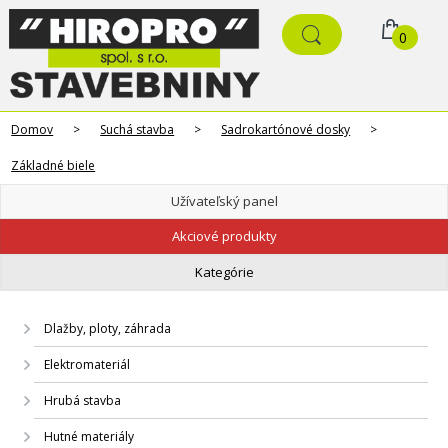
0
Domov
>
Suchá stavba
>
Sadrokartónové dosky
>
Základné biele
Užívateľský panel
Akciové produkty
Kategórie
Dlažby, ploty, záhrada
Elektromateriál
Hrubá stavba
Hutné materiály