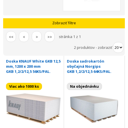
Zobraziť filtre
stránka 1 z 1
<<
<
>
>>
2 produktov
-
zobraziť
Doska KNAUF White GKB 12,5
Doska sadrokartón
mm, 1200 x 200 mm
obyčajná Norgips
GKB 1,2/2/12,5 56KS/PAL.
GKB 1,2/2/12,5 64KS/PAL.
Viac ako 1000 ks
Na objednávku