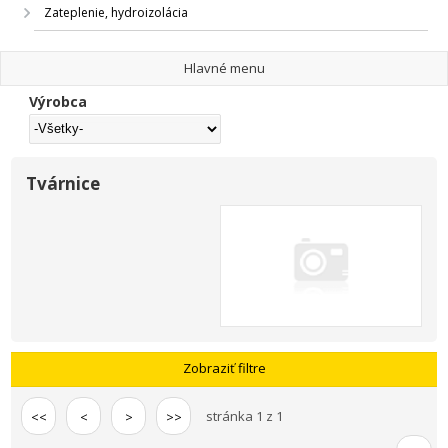
Zateplenie, hydroizolácia
Hlavné menu
Výrobca
Tvárnice
Zobraziť filtre
stránka 1 z 1
<<
<
>
>>