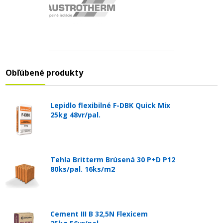
Obľúbené produkty
Lepidlo flexibilné F-DBK Quick Mix
25kg 48vr/pal.
Tehla Britterm Brúsená 30 P+D P12
80ks/pal. 16ks/m2
Cement III B 32,5N Flexicem