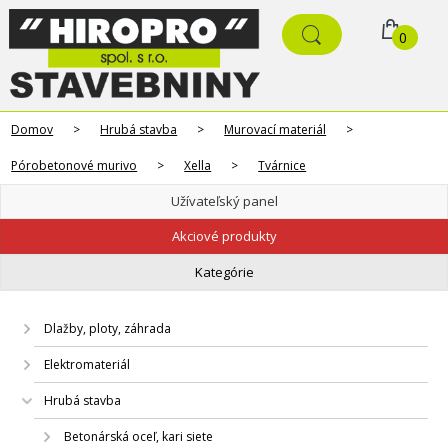
0
Domov
>
Hrubá stavba
>
Murovací materiál
>
Pórobetonové murivo
>
Xella
>
Tvárnice
Užívateľský panel
Akciové produkty
Kategórie
Dlažby, ploty, záhrada
Elektromateriál
Hrubá stavba
Betonárská oceľ, kari siete