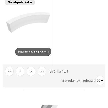
Na objednávku
Pridať do zoznamu
stránka 1 z 1
<<
<
>
>>
15 produktov
-
zobraziť