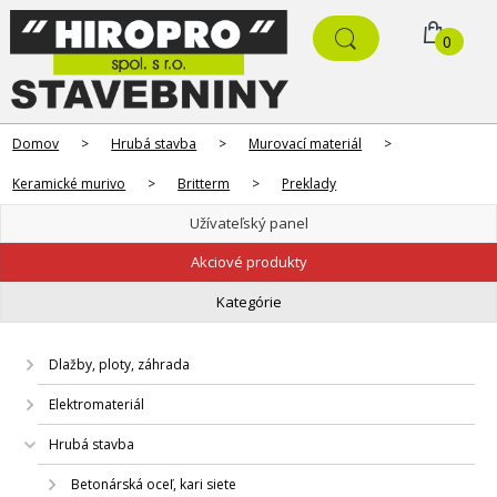
0
Domov
>
Hrubá stavba
>
Murovací materiál
>
Keramické murivo
>
Britterm
>
Preklady
Užívateľský panel
Akciové produkty
Kategórie
Dlažby, ploty, záhrada
Elektromateriál
Hrubá stavba
Betonárská oceľ, kari siete