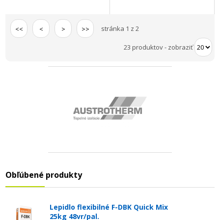
stránka 1 z 2
<<
<
>
>>
23 produktov
-
zobraziť
Obľúbené produkty
Lepidlo flexibilné F-DBK Quick Mix
25kg 48vr/pal.