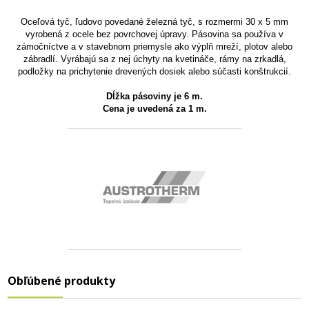
Oceľová tyč, ľudovo povedané železná tyč, s rozmermi 30 x 5 mm
vyrobená z ocele bez povrchovej úpravy. Pásovina sa používa v
zámočníctve a v stavebnom priemysle ako výplň mreží, plotov alebo
zábradlí. Vyrábajú sa z nej úchyty na kvetináče, rámy na zrkadlá,
podložky na prichytenie drevených dosiek alebo súčasti konštrukcií.
Dĺžka pásoviny je 6 m.
Cena je uvedená za 1 m.
Obľúbené produkty