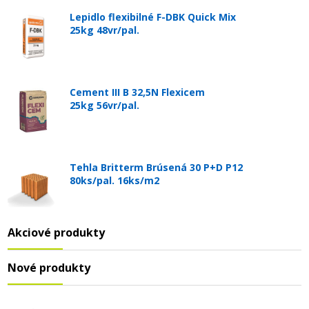
Lepidlo flexibilné F-DBK Quick Mix
25kg 48vr/pal.
Cement III B 32,5N Flexicem
25kg 56vr/pal.
Tehla Britterm Brúsená 30 P+D P12
80ks/pal. 16ks/m2
Akciové produkty
Nové produkty