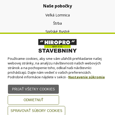
Naše pobočky
Veľká Lomnica
Štrba
Spišské Bystré
O nás
O spoločnosti
Používame cookies, aby sme vám uľahčili prehliadanie našej
Kontakt
webovej stránky, na analýzu návštevnosti našich webových
stránok a na pochopenie toho, odkiaľ naši návštevníci
prichádzajú. Dajte nám vedieť o vašich preferenciách.
Podrobné informácie nájdete v sekcii -
Nastavenie súkromia
© HIROPRO, spol. s r.o.
- 2023
Dizajn - Elall, spol. s r. o. -
Všetky práva vyhradené
www.elall.sk
Potrebujete pomoc?