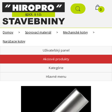
0
Domov
>
Spojovací materiál
>
Mechanické kotvy
>
Narážacie kotvy
Užívateľský panel
Akciové produkty
Kategórie
Hlavné menu