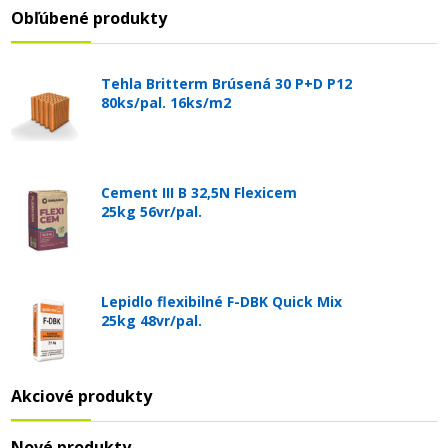
Obľúbené produkty
Tehla Britterm Brúsená 30 P+D P12
80ks/pal. 16ks/m2
Cement III B 32,5N Flexicem
25kg 56vr/pal.
Lepidlo flexibilné F-DBK Quick Mix
25kg 48vr/pal.
Akciové produkty
Nové produkty