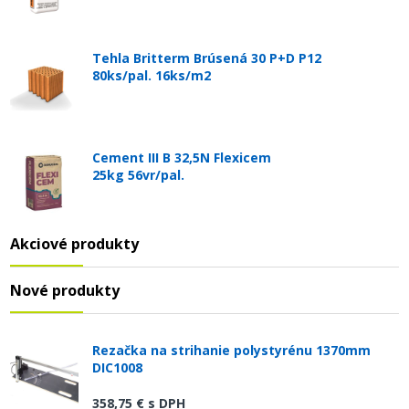
Tehla Britterm Brúsená 30 P+D P12
80ks/pal. 16ks/m2
Cement III B 32,5N Flexicem
25kg 56vr/pal.
Akciové produkty
Nové produkty
Rezačka na strihanie polystyrénu 1370mm
DIC1008
358,75 €
s DPH