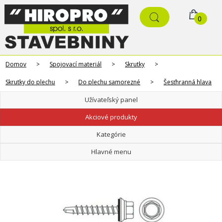
0
Domov
>
Spojovací materiál
>
Skrutky
>
Skrutky do plechu
>
Do plechu samorezné
>
Šesťhranná hlava
Užívateľský panel
Akciové produkty
Kategórie
Hlavné menu