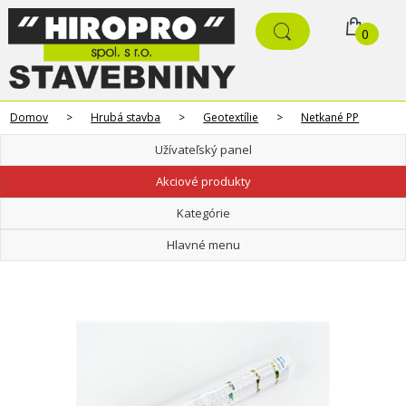
0
Domov
>
Hrubá stavba
>
Geotextílie
>
Netkané PP
Užívateľský panel
Akciové produkty
Kategórie
Hlavné menu