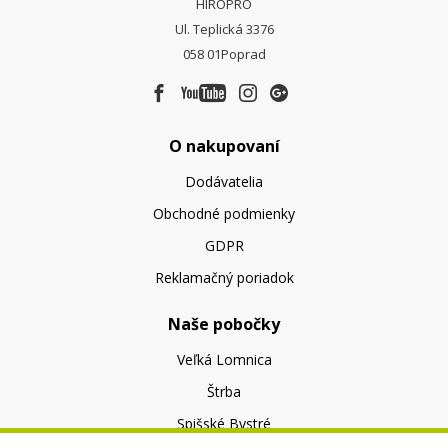
HIROPRO
Ul. Teplická 3376
058 01
Poprad
O nakupovaní
Dodávatelia
Obchodné podmienky
GDPR
Reklamačný poriadok
Naše pobočky
Veľká Lomnica
Štrba
Spišské Bystré