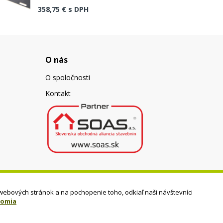
358,75 €
s DPH
O nás
O spoločnosti
Kontakt
webových stránok a na pochopenie toho, odkiaľ naši návštevníci
romia