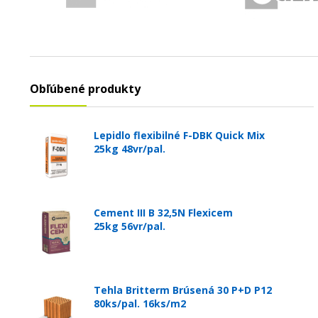
Obľúbené produkty
Lepidlo flexibilné F-DBK Quick Mix
25kg 48vr/pal.
Cement III B 32,5N Flexicem
25kg 56vr/pal.
Tehla Britterm Brúsená 30 P+D P12
80ks/pal. 16ks/m2