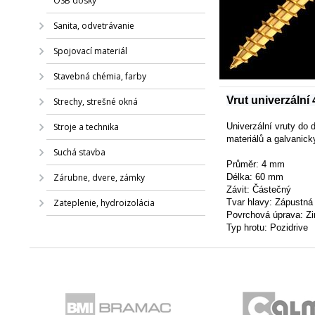
OSB dosky
Sanita, odvetrávanie
Spojovací materiál
Stavebná chémia, farby
Vrut univerzální
Strechy, strešné okná
Stroje a technika
Univerzální vruty do 
materiálů a galvanic
Suchá stavba
Průměr: 4 mm
Zárubne, dvere, zámky
Délka: 60 mm
Závit:
Částečný
Zateplenie, hydroizolácia
Tvar hlavy:
Zápustná
Povrchová úprava: Zi
Typ hrotu: Pozidrive