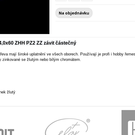
Na objednávku
 4,0x60 ZHH PZ2 ZZ závit částečný
dřeva mají široké uplatnění ve všech oborech. Používají je profi i hobby řem
ky zinkované se žlutým nebo bílým chromátem.
nek žlutý