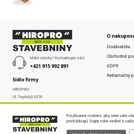
O nakupov
Dodávatelia
Obchodné po
Máte otázky? Kontaktujte nás!
+421 915 992 891
GDPR
Reklamačný p
Sídlo firmy
HIROPRO
Ul. Teplická 3376
058 01
Poprad
Používame cookies, aby sme vám uľah
prichádzajú. Dajte nám vedieť o vaši