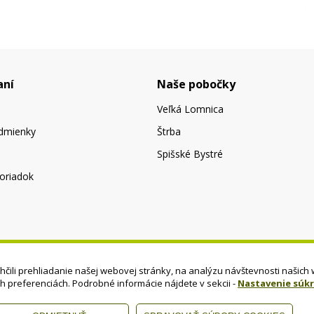
aní
Naše pobočky
Veľká Lomnica
dmienky
Štrba
Spišské Bystré
oriadok
čili prehliadanie našej webovej stránky, na analýzu návštevnosti našich 
ch preferenciách. Podrobné informácie nájdete v sekcii -
Nastavenie súk