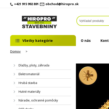
+421 915 992 891
obchod@hiropro.sk
Všetky kategórie
O nás
Kont
Domov
>
Dlažby, ploty, záhrada
Elektromateriál
Hrubá stavba
Hutné materiály
Náradie, ochranné pomôcky