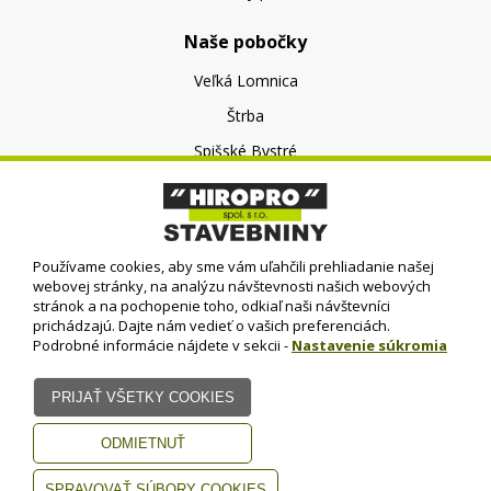
Naše pobočky
Veľká Lomnica
Štrba
Spišské Bystré
O nás
O spoločnosti
Používame cookies, aby sme vám uľahčili prehliadanie našej
Kontakt
webovej stránky, na analýzu návštevnosti našich webových
stránok a na pochopenie toho, odkiaľ naši návštevníci
prichádzajú. Dajte nám vedieť o vašich preferenciách.
Podrobné informácie nájdete v sekcii -
Nastavenie súkromia
© HIROPRO, spol. s r.o.
- 2023
Dizajn - Elall, spol. s r. o. -