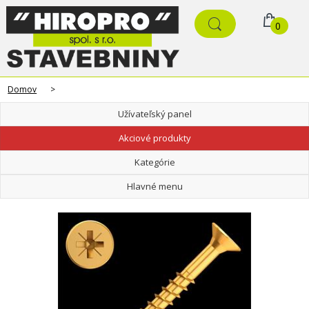
0
Domov
>
Užívateľský panel
Akciové produkty
Kategórie
Hlavné menu