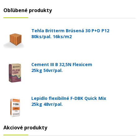
Obľúbené produkty
Tehla Britterm Brúsená 30 P+D P12
80ks/pal. 16ks/m2
Cement III B 32,5N Flexicem
25kg 56vr/pal.
Lepidlo flexibilné F-DBK Quick Mix
25kg 48vr/pal.
Akciové produkty