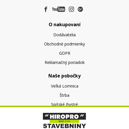
O nakupovaní
Dodávatelia
Obchodné podmienky
GDPR
Reklamačný poriadok
Naše pobočky
Veľká Lomnica
Štrba
Spišské Bystré
O nás
O spoločnosti