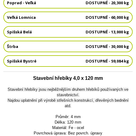
Poprad - Veľká
DOSTUPNÉ - 20,300 kg
Veľká Lomnica
DOSTUPNÉ - 60,000 kg
Spišská Belá
DOSTUPNÉ - 13,000 kg
Štrba
DOSTUPNÉ - 30,000 kg
Spišské Bystré
DOSTUPNÉ - 59,084 kg
Stavební hřebíky 4,0 x 120 mm
Stavební hřebíky jsou nejběžnějším druhem hřebíků používaných ve
stavebnictví.
Najdou uplatnění při výrobě střešních konstrukcí, dřevěných bednění
atd.
Průměr: 4 mm
Délka: 120 mm
Materiál: Fe - ocel
Povrchová úprava: Bez povrch. úpravy