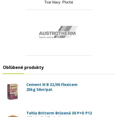
Tvar hlavy:
Plochá
Obľúbené produkty
Cement III B 32,5N Flexicem
25kg 56vr/pal.
Tehla Britterm Brúsená 30 P+D P12