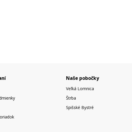
aní
Naše pobočky
Veľká Lomnica
dmienky
Štrba
Spišské Bystré
oriadok