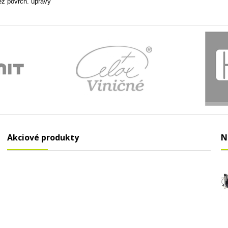
z povrch. úpravy
Akciové produkty
N