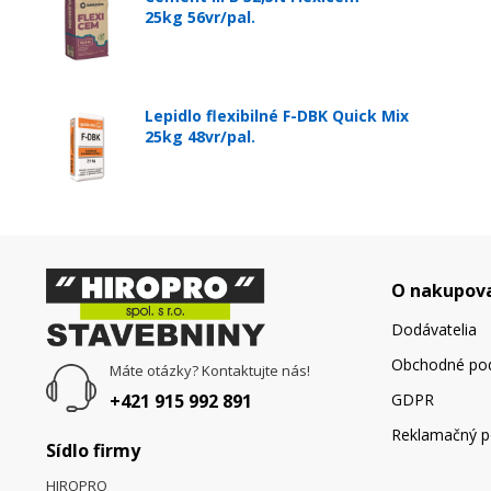
25kg 56vr/pal.
Lepidlo flexibilné F-DBK Quick Mix
25kg 48vr/pal.
O nakupov
Dodávatelia
Obchodné po
Máte otázky? Kontaktujte nás!
+421 915 992 891
GDPR
Reklamačný p
Sídlo firmy
HIROPRO