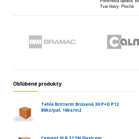
Povrchová úprava: Be
Tvar hlavy:
Plochá
Obľúbené produkty
Tehla Britterm Brúsená 30 P+D P12
80ks/pal. 16ks/m2
Cement III B 32,5N Flexicem