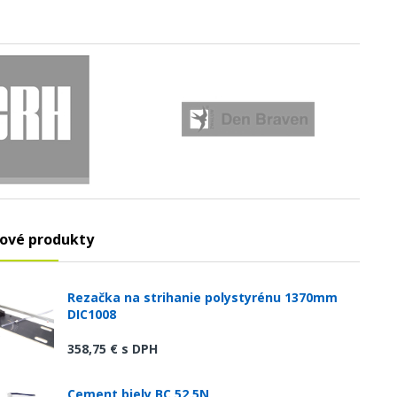
ové produkty
Rezačka na strihanie polystyrénu 1370mm
DIC1008
358,75 €
s DPH
Cement biely BC 52.5N