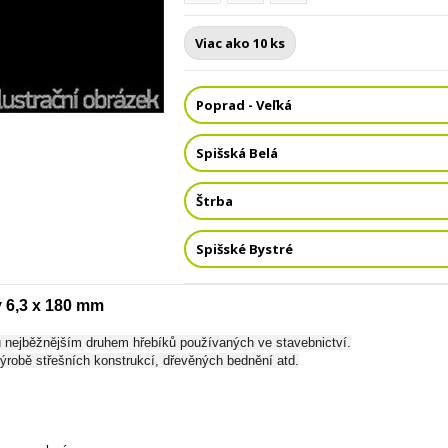
Viac ako 10 ks
Poprad - Veľká
Spišská Belá
Štrba
Spišské Bystré
y 6,3 x 180 mm
u nejběžnějším druhem hřebíků používaných ve stavebnictví.
výrobě střešních konstrukcí, dřevěných bednění atd.