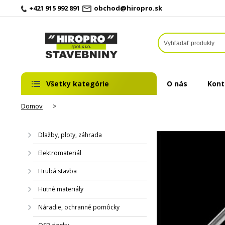
+421 915 992 891
obchod@hiropro.sk
Všetky kategórie
O nás
Kont
Domov
>
Dlažby, ploty, záhrada
Elektromateriál
Hrubá stavba
Hutné materiály
Náradie, ochranné pomôcky