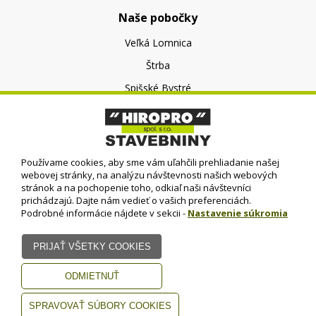
Naše pobočky
Veľká Lomnica
Štrba
Spišské Bystré
O nás
O spoločnosti
Používame cookies, aby sme vám uľahčili prehliadanie našej
Kontakt
webovej stránky, na analýzu návštevnosti našich webových
stránok a na pochopenie toho, odkiaľ naši návštevníci
prichádzajú. Dajte nám vedieť o vašich preferenciách.
Podrobné informácie nájdete v sekcii -
Nastavenie súkromia
© HIROPRO, spol. s r.o.
- 2023
Dizajn - Elall, spol. s r. o. -
Všetky práva vyhradené
www.elall.sk