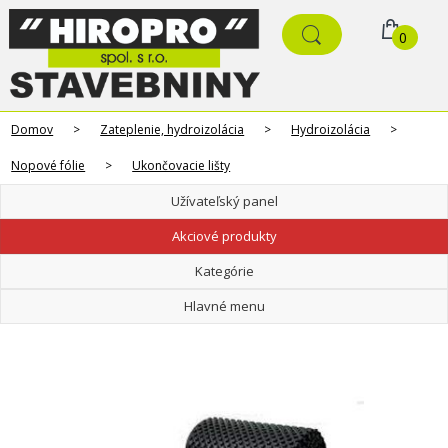
0
Domov
>
Zateplenie, hydroizolácia
>
Hydroizolácia
>
Nopové fólie
>
Ukončovacie lišty
Užívateľský panel
Akciové produkty
Kategórie
Hlavné menu