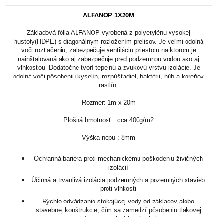
ALFANOP 1X20M
Základová fólia ALFANOP vyrobená z polyetylénu vysokej
hustoty(HDPE) s diagonálnym rozložením prelisov. Je veľmi odolná
voči roztlačeniu, zabezpečuje ventiláciu priestoru na ktorom je
nainštalovaná ako aj zabezpečuje pred podzemnou vodou ako aj
vlhkosťou. Dodatočne tvorí tepelnú a zvukovú vrstvu izolácie. Je
odolná voči pôsobeniu kyselín, rozpúšťadiel, baktérii, húb a koreňov
rastlín.
Rozmer: 1m x 20m
Plošná hmotnosť : cca 400g/m2
Výška nopu : 8mm
Ochranná bariéra proti mechanickému poškodeniu živičných
izolácií
Účinná a trvanlivá izolácia podzemných a pozemných stavieb
proti vlhkosti
Rýchle odvádzanie stekajúcej vody od základov alebo
stavebnej konštrukcie, čím sa zamedzí pôsobeniu tlakovej