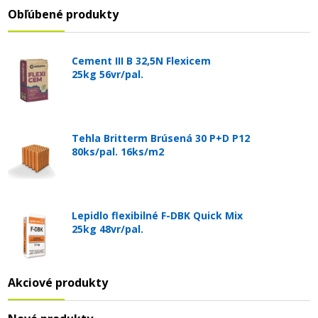
Obľúbené produkty
Cement III B 32,5N Flexicem
25kg 56vr/pal.
Tehla Britterm Brúsená 30 P+D P12
80ks/pal. 16ks/m2
Lepidlo flexibilné F-DBK Quick Mix
25kg 48vr/pal.
Akciové produkty