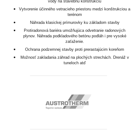
vody na stavebnú konštrukciu
Vytvorenie účinného vetracieho priestoru medzi konštrukciou a
terénom
Náhrada klasickej prímurovky ku základom stavby
Protiradonová bariéra umožňujúca odvetranie radonových
plynov. Náhrada podkladového betónu podláh i pre vysoké
zaťaženie.
Ochrana podzemnej stavby proti prerastajúcim koreňom
Možnosť zakladania záhrad na plochých strechách. Drenáž v
tuneloch atď