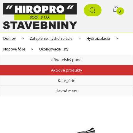
0
Domov
>
Zateplenie, hydroizolácia
>
Hydroizolácia
>
Nopové fólie
>
Ukončovacie lišty
Užívateľský panel
Akciové produkty
Kategórie
Hlavné menu