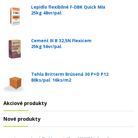
Lepidlo flexibilné F-DBK Quick Mix
25kg 48vr/pal.
Cement III B 32,5N Flexicem
25kg 56vr/pal.
Tehla Britterm Brúsená 30 P+D P12
80ks/pal. 16ks/m2
Akciové produkty
Nové produkty