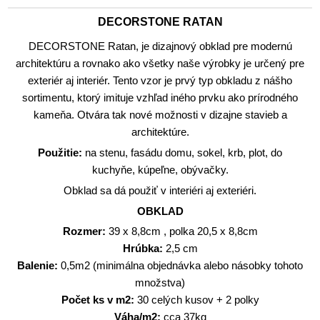
DECORSTONE RATAN
DECORSTONE Ratan, je dizajnový obklad pre modernú
architektúru a rovnako ako všetky naše výrobky je určený pre
exteriér aj interiér. Tento vzor je prvý typ obkladu z nášho
sortimentu, ktorý imituje vzhľad iného prvku ako prírodného
kameňa. Otvára tak nové možnosti v dizajne stavieb a
architektúre.
Použitie:
na stenu, fasádu domu, sokel, krb, plot, do
kuchyňe, kúpeľne, obývačky.
Obklad sa dá použiť v interiéri aj exteriéri.
OBKLAD
Rozmer:
39 x 8,8cm , polka 20,5 x 8,8cm
Hrúbka:
2,5 cm
Balenie:
0,5m2 (minimálna objednávka alebo násobky tohoto
množstva)
Počet ks v m2:
30 celých kusov + 2 polky
Váha/m2:
cca 37kg