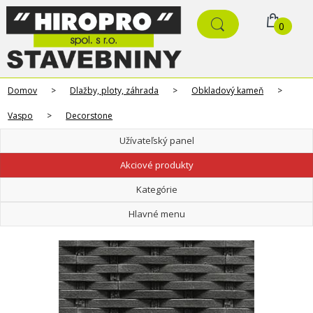
0
Domov
>
Dlažby, ploty, záhrada
>
Obkladový kameň
>
Vaspo
>
Decorstone
Užívateľský panel
Akciové produkty
Kategórie
Hlavné menu