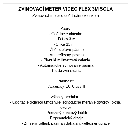
ZVINOVACÍ METER VIDEO FLEX 3M SOLA
Zvinovací meter s odčítacím okienkom
Popis:
- Odčítacie okienko
- Dĺžka 3 m
- Šírka 13 mm
- Žlté oceľové pásmo
- Anti-reflexný povrch
- Plynulé milimetrové delenie
- Automatické zvinovanie pásma
- Brzda zvinovania
Presnosť:
- Accuracy EC Class II
Výhody produktu:
- Odčítacie okienko umožňuje jednoduché meranie otvorov (okná,
dvere)
- Posuvný koncový háčik
- Ergonomický dizajn
- Znížený odlesk pásma vďaka anti-reflexnej úprave