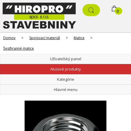
0
Domov
>
Spojovací materiál
>
Matice
>
Šesťhranné matice
Užívateľský panel
Akciové produkty
Kategórie
Hlavné menu