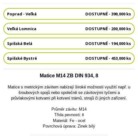
Poprad - Veľká
DOSTUPNÉ - 390,000 ks
Veľká Lomnica
DOSTUPNÉ - 200,000 ks
Spišská Belá
DOSTUPNÉ - 194,000 ks
Spišské Bystré
DOSTUPNÉ - 453,000 ks
Matice M14 ZB DIN 934, 8
Matice s metrickým závitem nabízejí široké možnosti využití např. u
šroubových spojů nebo společně se závitovými tyčemi a
průvlakovými kotvami při kotvení trámů, strojů či jiných zařízení.
Průměr závitu: M14
Třída pevnosti:
8
Materiál: Fe - ocel
Povrchová úprava: Zinek bílý