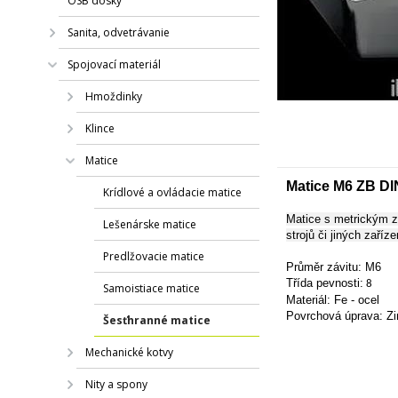
OSB dosky
Sanita, odvetrávanie
Spojovací materiál
Hmoždinky
Klince
Matice
Matice M6 ZB DIN
Krídlové a ovládacie matice
Matice s metrickým z
Lešenárske matice
strojů či jiných zaříze
Predlžovacie matice
Průměr závitu: M6
Třída pevnosti:
8
Samoistiace matice
Materiál: Fe - ocel
Povrchová úprava: Zi
Šesťhranné matice
Mechanické kotvy
Nity a spony