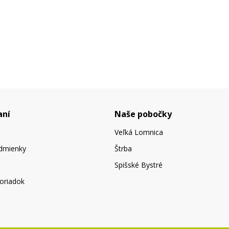
aní
Naše pobočky
Veľká Lomnica
dmienky
Štrba
Spišské Bystré
oriadok