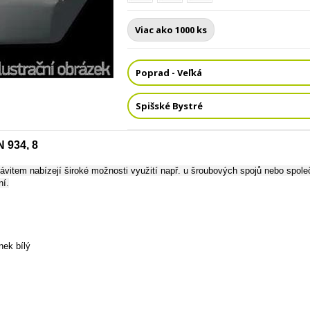
Viac ako 1000 ks
Poprad - Veľká
Spišské Bystré
 934, 8
ávitem nabízejí široké možnosti využití např. u šroubových spojů nebo spole
ní.
nek bílý