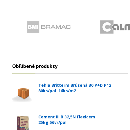
Obľúbené produkty
Tehla Britterm Brúsená 30 P+D P12
80ks/pal. 16ks/m2
Cement III B 32,5N Flexicem
25kg 56vr/pal.