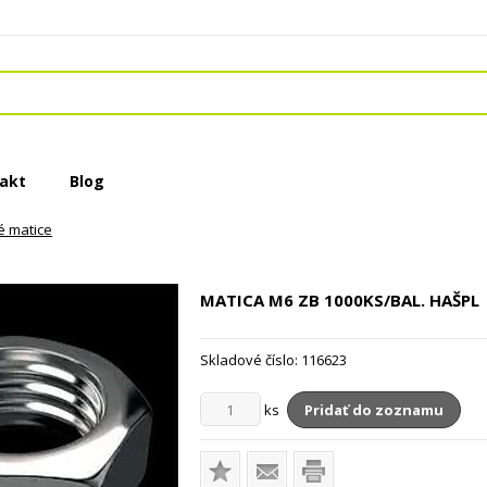
akt
Blog
é matice
MATICA M6 ZB
1000KS/BAL. HAŠPL
Skladové číslo:
116623
ks
Pridať do zoznamu