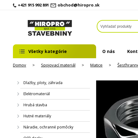
+421 915 992 891
obchod@hiropro.sk
Všetky kategórie
O nás
Kont
Domov
>
Spojovací materiál
>
Matice
>
Šesťhrann
Dlažby, ploty, záhrada
Elektromateriál
Hrubá stavba
Hutné materiály
Náradie, ochranné pomôcky