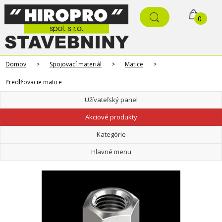
0
Domov
>
Spojovací materiál
>
Matice
>
Predlžovacie matice
Užívateľský panel
Akciové produkty
Kategórie
Hlavné menu