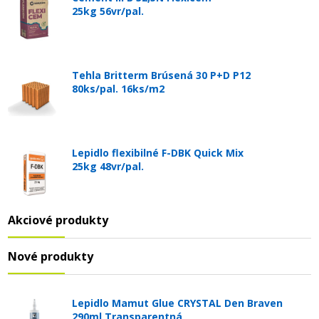
25kg 56vr/pal.
Tehla Britterm Brúsená 30 P+D P12
80ks/pal. 16ks/m2
Lepidlo flexibilné F-DBK Quick Mix
25kg 48vr/pal.
Akciové produkty
Nové produkty
Lepidlo Mamut Glue CRYSTAL Den Braven
290ml Transparentná