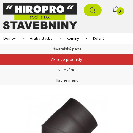
0
Domov
>
Hrubá stavba
>
Komíny
>
Kolená
Užívateľský panel
Akciové produkty
Kategórie
Hlavné menu