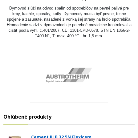
Dymovod slúži na odvod spalín od spotrebičov na pevné palivá pre
krby, kachle, sporáky, kotly. Dymovody musia byť pevne, tesne
spojené a zasunuté, nasadené z vonkajšej strany na hrdlo spotrebiča.
Hromadenie sadzí v dymovodoch je potrebné pravidelne kontrolovať a
čistiť podľa vyhl. č.401/2007. CE: 1301-CPD-0578. STN EN 1856-2-
T400-N1, T: max. 400 °C., hr. 1,5 mm.
Obľúbené produkty
Cement III B 32,5N Flexicem