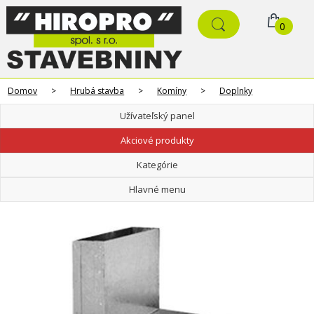
0
Domov
>
Hrubá stavba
>
Komíny
>
Doplnky
Užívateľský panel
Akciové produkty
Kategórie
Hlavné menu