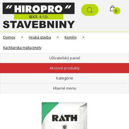
0
Domov
>
Hrubá stavba
>
Komíny
>
Kachliarska malta,tmely
Užívateľský panel
Akciové produkty
Kategórie
Hlavné menu