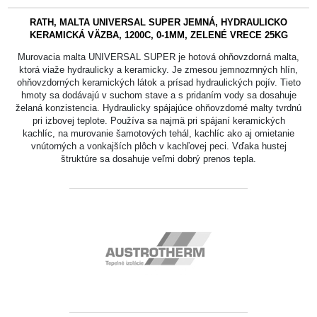
RATH, MALTA UNIVERSAL SUPER JEMNÁ, HYDRAULICKO
KERAMICKÁ VÄZBA, 1200C, 0-1MM, ZELENÉ VRECE 25KG
Murovacia malta UNIVERSAL SUPER je hotová ohňovzdorná malta,
ktorá viaže hydraulicky a keramicky. Je zmesou jemnozrnných hlín,
ohňovzdorných keramických látok a prísad hydraulických pojív. Tieto
hmoty sa dodávajú v suchom stave a s pridaním vody sa dosahuje
želaná konzistencia. Hydraulicky spájajúce ohňovzdorné malty tvrdnú
pri izbovej teplote. Používa sa najmä pri spájaní keramických
kachlíc, na murovanie šamotových tehál, kachlíc ako aj omietanie
vnútorných a vonkajších plôch v kachľovej peci. Vďaka hustej
štruktúre sa dosahuje veľmi dobrý prenos tepla.