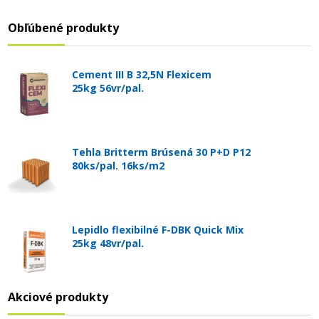
Obľúbené produkty
Cement III B 32,5N Flexicem
25kg 56vr/pal.
Tehla Britterm Brúsená 30 P+D P12
80ks/pal. 16ks/m2
Lepidlo flexibilné F-DBK Quick Mix
25kg 48vr/pal.
Akciové produkty