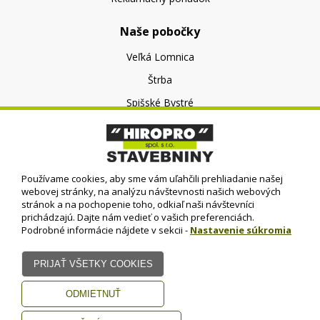
Naše pobočky
Veľká Lomnica
Štrba
Spišské Bystré
O nás
O spoločnosti
Používame cookies, aby sme vám uľahčili prehliadanie našej
Kontakt
webovej stránky, na analýzu návštevnosti našich webových
stránok a na pochopenie toho, odkiaľ naši návštevníci
prichádzajú. Dajte nám vedieť o vašich preferenciách.
Podrobné informácie nájdete v sekcii -
Nastavenie súkromia
© HIROPRO, spol. s r.o.
- 2023
Dizajn - Elall, spol. s r. o. -