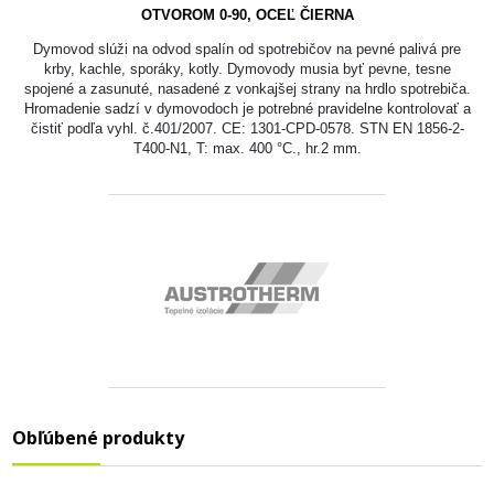
OTVOROM 0-90, OCEĽ ČIERNA
Dymovod slúži na odvod spalín od spotrebičov na pevné palivá pre
krby, kachle, sporáky, kotly. Dymovody musia byť pevne, tesne
spojené a zasunuté, nasadené z vonkajšej strany na hrdlo spotrebiča.
Hromadenie sadzí v dymovodoch je potrebné pravidelne kontrolovať a
čistiť podľa vyhl. č.401/2007. CE: 1301-CPD-0578. STN EN 1856-2-
T400-N1, T: max. 400 °C., hr.2 mm.
Obľúbené produkty