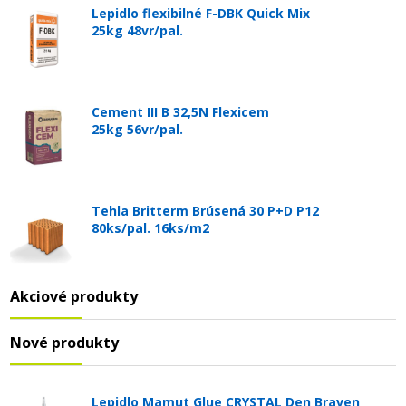
Lepidlo flexibilné F-DBK Quick Mix
25kg 48vr/pal.
Cement III B 32,5N Flexicem
25kg 56vr/pal.
Tehla Britterm Brúsená 30 P+D P12
80ks/pal. 16ks/m2
Akciové produkty
Nové produkty
Lepidlo Mamut Glue CRYSTAL Den Braven