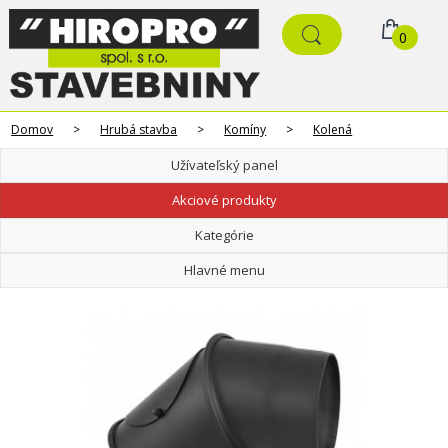
0
Domov
>
Hrubá stavba
>
Komíny
>
Kolená
Užívateľský panel
Akciové produkty
Kategórie
Hlavné menu