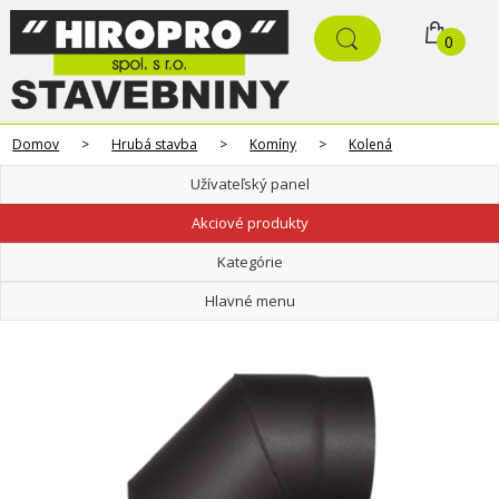
0
Domov
>
Hrubá stavba
>
Komíny
>
Kolená
Užívateľský panel
Akciové produkty
Kategórie
Hlavné menu