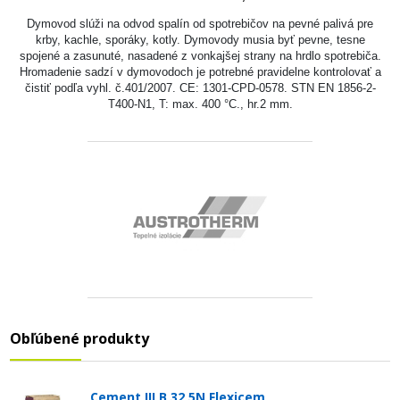
Dymovod slúži na odvod spalín od spotrebičov na pevné palivá pre
krby, kachle, sporáky, kotly. Dymovody musia byť pevne, tesne
spojené a zasunuté, nasadené z vonkajšej strany na hrdlo spotrebiča.
Hromadenie sadzí v dymovodoch je potrebné pravidelne kontrolovať a
čistiť podľa vyhl. č.401/2007. CE: 1301-CPD-0578. STN EN 1856-2-
T400-N1, T: max. 400 °C., hr.2 mm.
Obľúbené produkty
Cement III B 32,5N Flexicem