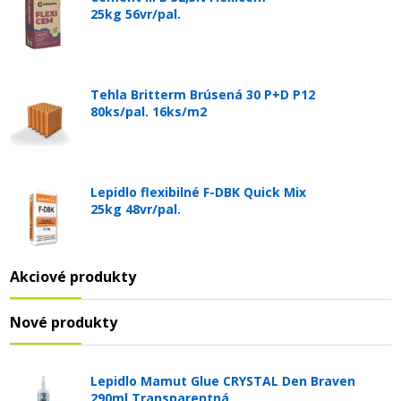
25kg 56vr/pal.
Tehla Britterm Brúsená 30 P+D P12
80ks/pal. 16ks/m2
Lepidlo flexibilné F-DBK Quick Mix
25kg 48vr/pal.
Akciové produkty
Nové produkty
Lepidlo Mamut Glue CRYSTAL Den Braven
290ml Transparentná