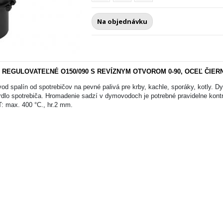
Na objednávku
REGULOVATEĽNÉ O150/090 S REVÍZNYM OTVOROM 0-90, OCEĽ ČIER
od spalín od spotrebičov na pevné palivá pre krby, kachle, sporáky, kotly.
hrdlo spotrebiča. Hromadenie sadzí v dymovodoch je potrebné pravidelne kont
: max. 400 °C., hr.2 mm.