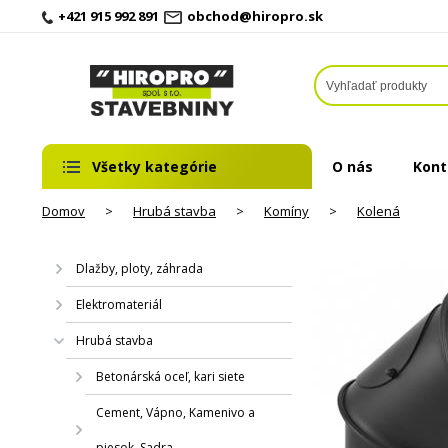
+421 915 992 891
obchod@hiropro.sk
Všetky kategórie
O nás
Kont
Domov
>
Hrubá stavba
>
Komíny
>
Kolená
Dlažby, ploty, záhrada
Elektromateriál
Hrubá stavba
Betonárská oceľ, kari siete
Cement, Vápno, Kamenivo a
piesok, Sadra