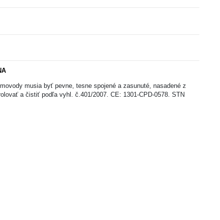
NA
 Dymovody musia byť pevne, tesne spojené a zasunuté, nasadené z
rolovať a čistiť podľa vyhl. č.401/2007. CE: 1301-CPD-0578. STN