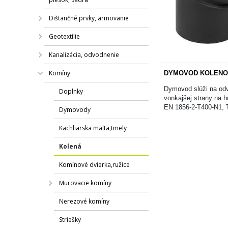
Dištančné prvky, armovanie
Geotextílie
Kanalizácia, odvodnenie
Komíny
DYMOVOD KOLENO 
Dymovod slúži na odv
Doplnky
vonkajšej strany na 
EN 1856-2-T400-N1, T
Dymovody
Kachliarska malta,tmely
Kolená
Komínové dvierka,ružice
Murovacie komíny
Nerezové komíny
Striešky