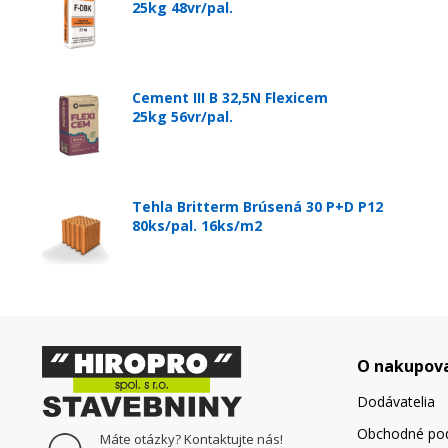
25kg 48vr/pal.
Cement III B 32,5N Flexicem
25kg 56vr/pal.
Tehla Britterm Brúsená 30 P+D P12
80ks/pal. 16ks/m2
O nakupov
Dodávatelia
Obchodné po
Máte otázky? Kontaktujte nás!