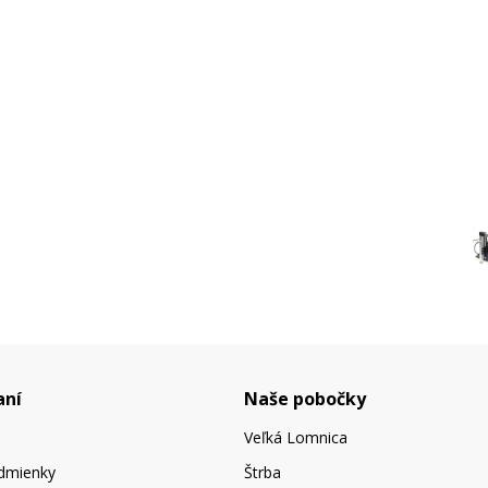
aní
Naše pobočky
Veľká Lomnica
dmienky
Štrba