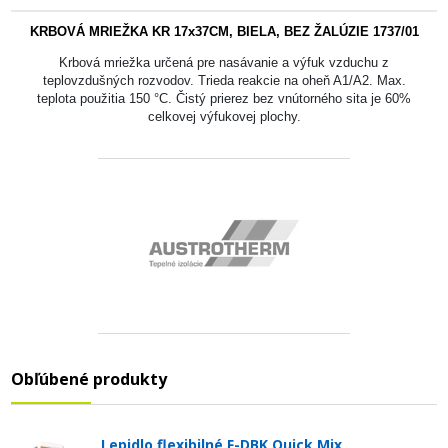
KRBOVÁ MRIEŽKA KR 17x37CM, BIELA, BEZ ŽALÚZIE 1737/01
Krbová mriežka určená pre nasávanie a výfuk vzduchu z
teplovzdušných rozvodov. Trieda reakcie na oheň A1/A2. Max.
teplota použitia 150 °C. Čistý prierez bez vnútorného sita je 60%
celkovej výfukovej plochy.
Obľúbené produkty
Lepidlo flexibilné F-DBK Quick Mix