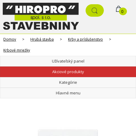
0
Domov
>
Hrubá stavba
>
Krby a príslušenstvo
>
Krbové mriežky
Užívateľský panel
Akciové produkty
Kategórie
Hlavné menu