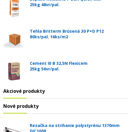
25kg 48vr/pal.
Tehla Britterm Brúsená 30 P+D P12
80ks/pal. 16ks/m2
Cement III B 32,5N Flexicem
25kg 56vr/pal.
Akciové produkty
Nové produkty
Rezačka na strihanie polystyrénu 1370mm
DIC1008