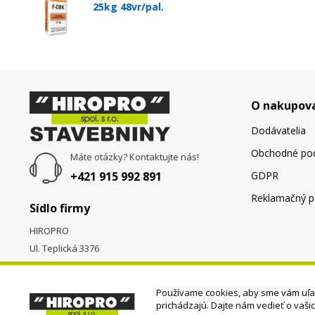
25kg 48vr/pal.
O nakupov
Dodávatelia
Obchodné po
Máte otázky? Kontaktujte nás!
+421 915 992 891
GDPR
Reklamačný p
Sídlo firmy
HIROPRO
Ul. Teplická 3376
058 01
Poprad
Používame cookies, aby sme vám uľah
prichádzajú. Dajte nám vedieť o vaši