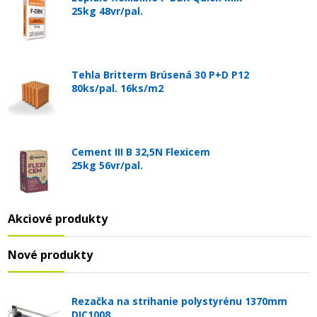
25kg 48vr/pal.
Tehla Britterm Brúsená 30 P+D P12
80ks/pal. 16ks/m2
Cement III B 32,5N Flexicem
25kg 56vr/pal.
Akciové produkty
Nové produkty
Rezačka na strihanie polystyrénu 1370mm
DIC1008