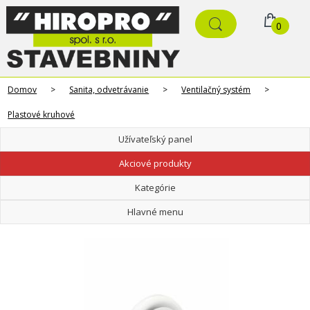
0
Domov
>
Sanita, odvetrávanie
>
Ventilačný systém
>
Plastové kruhové
Užívateľský panel
Akciové produkty
Kategórie
Hlavné menu