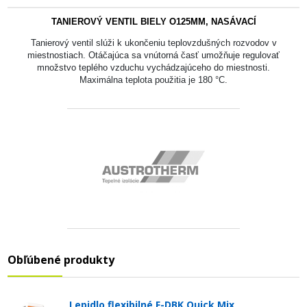
TANIEROVÝ VENTIL BIELY O125MM, NASÁVACÍ
Tanierový ventil slúži k ukončeniu teplovzdušných rozvodov v
miestnostiach. Otáčajúca sa vnútorná časť umožňuje regulovať
množstvo teplého vzduchu vychádzajúceho do miestnosti.
Maximálna teplota použitia je 180 °C.
Obľúbené produkty
Lepidlo flexibilné F-DBK Quick Mix