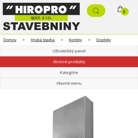
0
Domov
>
Hrubá stavba
>
Komíny
>
Doplnky
Užívateľský panel
Akciové produkty
Kategórie
Hlavné menu