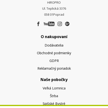
HIROPRO
Ul. Teplická 3376
058 01
Poprad
O nakupovaní
Dodávatelia
Obchodné podmienky
GDPR
Reklamačný poriadok
Naše pobočky
Veľká Lomnica
Štrba
Spišské Bystré