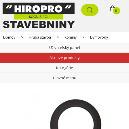
0
Domov
>
Hrubá stavba
>
Komíny
>
Dymovody
Užívateľský panel
Akciové produkty
Kategórie
Hlavné menu