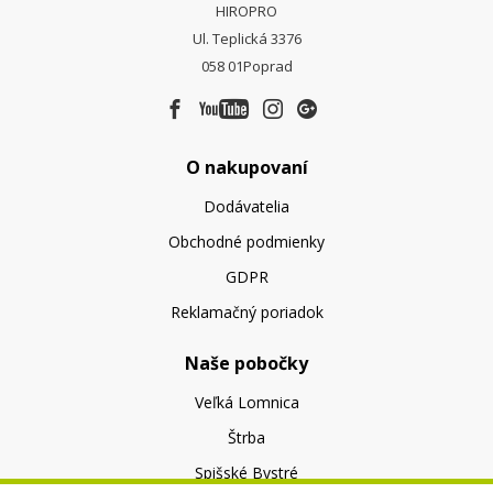
HIROPRO
Ul. Teplická 3376
058 01
Poprad
O nakupovaní
Dodávatelia
Obchodné podmienky
GDPR
Reklamačný poriadok
Naše pobočky
Veľká Lomnica
Štrba
Spišské Bystré