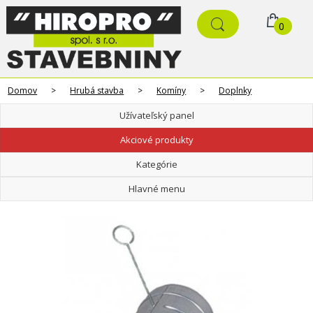
0
Domov
>
Hrubá stavba
>
Komíny
>
Doplnky
Užívateľský panel
Akciové produkty
Kategórie
Hlavné menu