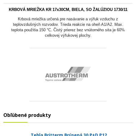
KRBOVÁ MRIEŽKA KR 17x30CM, BIELA, SO ŽALÚZIOU 1730/11
Krbová mriežka určená pre nasávanie a výfuk vzduchu z
teplovzdušných rozvodov. Trieda reakcie na oheň A1/A2. Max.
teplota použitia 150 °C. Čistý prierez bez vnútorného sita je 60%
celkovej výfukovej plochy.
Obľúbené produkty
Tehla Britterm Brúsená 30 P+D P12