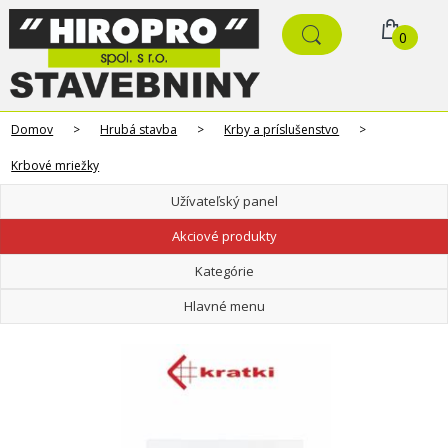
0
Domov
>
Hrubá stavba
>
Krby a príslušenstvo
>
Krbové mriežky
Užívateľský panel
Akciové produkty
Kategórie
Hlavné menu