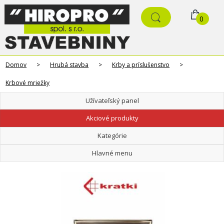
0
Domov
>
Hrubá stavba
>
Krby a príslušenstvo
>
Krbové mriežky
Užívateľský panel
Akciové produkty
Kategórie
Hlavné menu