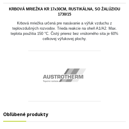
KRBOVÁ MRIEŽKA KR 17x30CM, RUSTIKÁLNA, SO ŽALÚZIOU
1730/15
Krbová mriežka určená pre nasávanie a výfuk vzduchu z
teplovzdušných rozvodov. Trieda reakcie na oheň A1/A2. Max.
teplota použitia 150 °C. Čistý prierez bez vnútorného sita je 60%
celkovej výfukovej plochy.
Obľúbené produkty