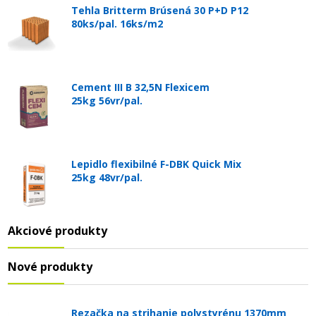
Tehla Britterm Brúsená 30 P+D P12
80ks/pal. 16ks/m2
Cement III B 32,5N Flexicem
25kg 56vr/pal.
Lepidlo flexibilné F-DBK Quick Mix
25kg 48vr/pal.
Akciové produkty
Nové produkty
Rezačka na strihanie polystyrénu 1370mm