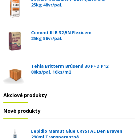
25kg 48vr/pal.
Cement III B 32,5N Flexicem
25kg 56vr/pal.
Tehla Britterm Brúsená 30 P+D P12
80ks/pal. 16ks/m2
Akciové produkty
Nové produkty
Lepidlo Mamut Glue CRYSTAL Den Braven
290ml Transparentná