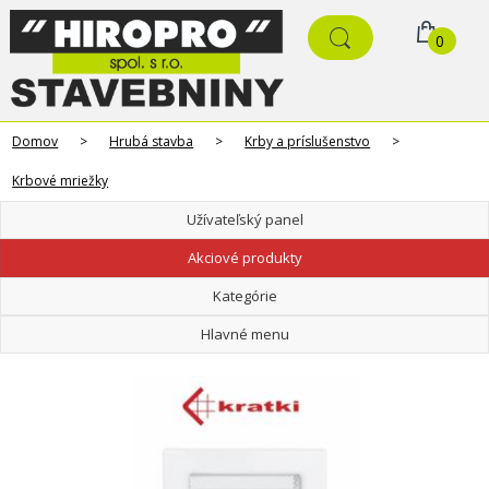
0
Domov
>
Hrubá stavba
>
Krby a príslušenstvo
>
Krbové mriežky
Užívateľský panel
Akciové produkty
Kategórie
Hlavné menu