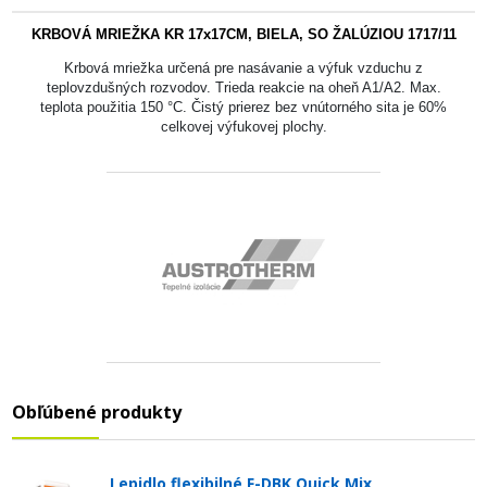
KRBOVÁ MRIEŽKA KR 17x17CM, BIELA, SO ŽALÚZIOU 1717/11
Krbová mriežka určená pre nasávanie a výfuk vzduchu z
teplovzdušných rozvodov. Trieda reakcie na oheň A1/A2. Max.
teplota použitia 150 °C. Čistý prierez bez vnútorného sita je 60%
celkovej výfukovej plochy.
Obľúbené produkty
Lepidlo flexibilné F-DBK Quick Mix