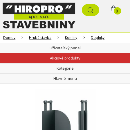
0
Domov
>
Hrubá stavba
>
Komíny
>
Doplnky
Užívateľský panel
Akciové produkty
Kategórie
Hlavné menu