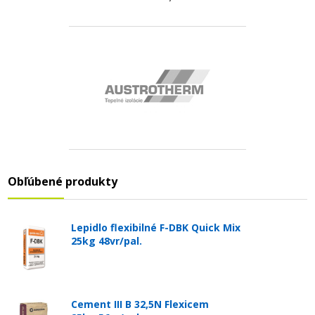
Obľúbené produkty
Lepidlo flexibilné F-DBK Quick Mix
25kg 48vr/pal.
Cement III B 32,5N Flexicem