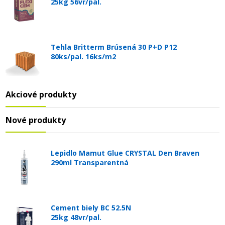
25kg 56vr/pal.
Tehla Britterm Brúsená 30 P+D P12
80ks/pal. 16ks/m2
Akciové produkty
Nové produkty
Lepidlo Mamut Glue CRYSTAL Den Braven
290ml Transparentná
Cement biely BC 52.5N
25kg 48vr/pal.