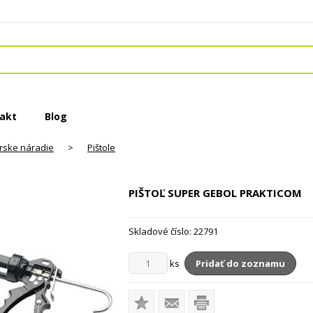
akt
Blog
rske náradie
>
Pištole
PIŠTOĽ SUPER GEBOL
PRAKTICOM
Skladové číslo:
22791
ks
Pridať do zoznamu