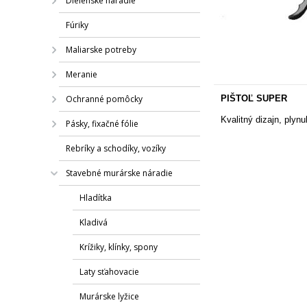
Dielenské náradie
Fúriky
Maliarske potreby
Meranie
Ochranné pomôcky
PIŠTOĽ SUPER
Kvalitný dizajn, plyn
Pásky, fixačné fólie
Rebríky a schodíky, vozíky
Stavebné murárske náradie
Hladítka
Kladivá
Krížiky, klínky, spony
Laty sťahovacie
Murárske lyžice