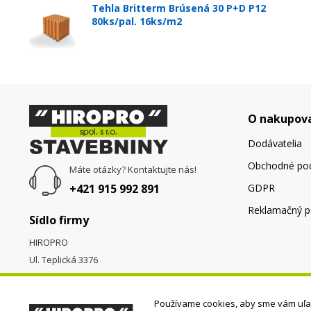
Tehla Britterm Brúsená 30 P+D P12
80ks/pal. 16ks/m2
O nakupov
Dodávatelia
Obchodné po
Máte otázky? Kontaktujte nás!
+421 915 992 891
GDPR
Reklamačný p
Sídlo firmy
HIROPRO
Ul. Teplická 3376
058 01
Poprad
Používame cookies, aby sme vám uľah