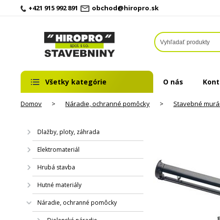
+421 915 992 891
obchod@hiropro.sk
Všetky kategórie
O nás
Kont
Domov
>
Náradie, ochranné pomôcky
>
Stavebné murá
Dlažby, ploty, záhrada
Elektromateriál
Hrubá stavba
Hutné materiály
Náradie, ochranné pomôcky