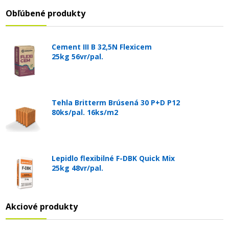
Obľúbené produkty
Cement III B 32,5N Flexicem
25kg 56vr/pal.
Tehla Britterm Brúsená 30 P+D P12
80ks/pal. 16ks/m2
Lepidlo flexibilné F-DBK Quick Mix
25kg 48vr/pal.
Akciové produkty