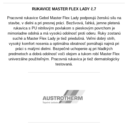
RUKAVICE MASTER FLEX LADY č.7
Pracovné rukavice Gebol Master Flex Lady podporujú ženskú silu na
stavbe, v dielni a pri presnej práci. Bezšvová, ľahká, jemne pletená
rukavica s PU nitrilovým povlakom s pieskovým povrchom je
mimoriadne odolná a má vysokú odolnosť proti oderu. Ruky zostanú
suché a Master Flex Lady je tiež priedušná. Veľmi dobrý strih,
vysoký komfort nosenia a optimálna obratnosť pomáhajú najmä pri
práci s malými dielmi. Bezpečné uchopenie aj pri hladkých
predmetoch a dobrá odolnosť voči olejom a tukom robí Master Flex
univerzálne použiteľným. Pracovná rukavica je tiež dermatologicky
testovaná.