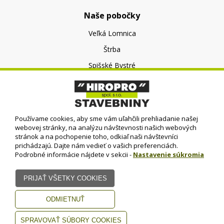
Naše pobočky
Veľká Lomnica
Štrba
Spišské Bystré
O nás
O spoločnosti
Používame cookies, aby sme vám uľahčili prehliadanie našej
Kontakt
webovej stránky, na analýzu návštevnosti našich webových
stránok a na pochopenie toho, odkiaľ naši návštevníci
prichádzajú. Dajte nám vedieť o vašich preferenciách.
Podrobné informácie nájdete v sekcii -
Nastavenie súkromia
© HIROPRO, spol. s r.o.
- 2023
Dizajn - Elall, spol. s r. o. -