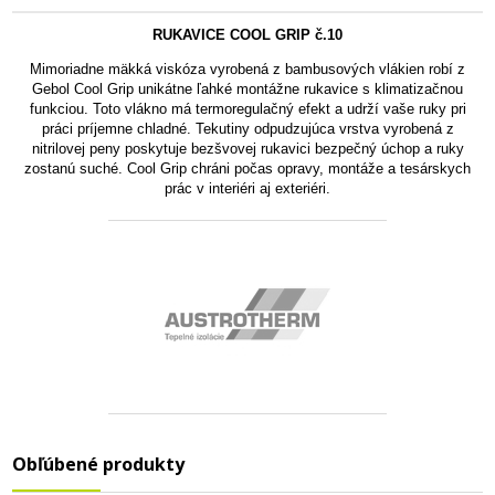
RUKAVICE COOL GRIP č.10
Mimoriadne mäkká viskóza vyrobená z bambusových vlákien robí z
Gebol Cool Grip unikátne ľahké montážne rukavice s klimatizačnou
funkciou. Toto vlákno má termoregulačný efekt a udrží vaše ruky pri
práci príjemne chladné. Tekutiny odpudzujúca vrstva vyrobená z
nitrilovej peny poskytuje bezšvovej rukavici bezpečný úchop a ruky
zostanú suché. Cool Grip chráni počas opravy, montáže a tesárskych
prác v interiéri aj exteriéri.
Obľúbené produkty