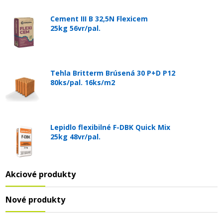
Cement III B 32,5N Flexicem
25kg 56vr/pal.
Tehla Britterm Brúsená 30 P+D P12
80ks/pal. 16ks/m2
Lepidlo flexibilné F-DBK Quick Mix
25kg 48vr/pal.
Akciové produkty
Nové produkty