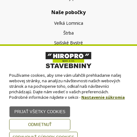
Naše pobočky
Veľká Lomnica
Štrba
Spišské Bystré
O nás
O spoločnosti
Používame cookies, aby sme vám uľahčili prehliadanie našej
Kontakt
webovej stránky, na analýzu návštevnosti našich webových
stránok a na pochopenie toho, odkiaľ naši návštevníci
prichádzajú. Dajte nám vedieť o vašich preferenciách.
Podrobné informácie nájdete v sekcii -
Nastavenie súkromia
© HIROPRO, spol. s r.o.
- 2023
Dizajn - Elall, spol. s r. o. -