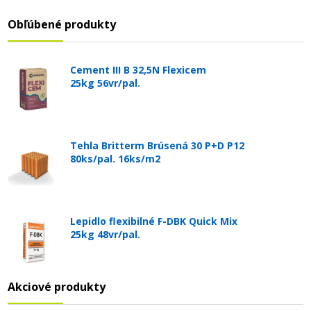
Obľúbené produkty
Cement III B 32,5N Flexicem
25kg 56vr/pal.
Tehla Britterm Brúsená 30 P+D P12
80ks/pal. 16ks/m2
Lepidlo flexibilné F-DBK Quick Mix
25kg 48vr/pal.
Akciové produkty