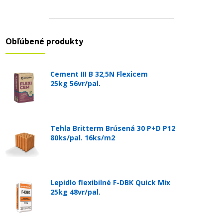
Obľúbené produkty
Cement III B 32,5N Flexicem
25kg 56vr/pal.
Tehla Britterm Brúsená 30 P+D P12
80ks/pal. 16ks/m2
Lepidlo flexibilné F-DBK Quick Mix
25kg 48vr/pal.