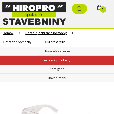
0
Domov
>
Náradie, ochranné pomôcky
>
Ochranné pomôcky
>
Okuliare a štíty
Užívateľský panel
Akciové produkty
Kategórie
Hlavné menu