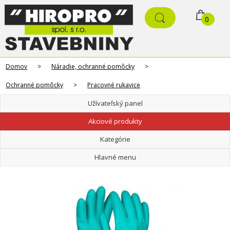
0
Domov
>
Náradie, ochranné pomôcky
>
Ochranné pomôcky
>
Pracovné rukavice
Užívateľský panel
Akciové produkty
Kategórie
Hlavné menu