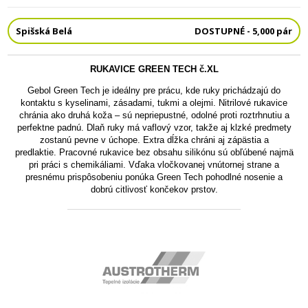
Spišská Belá
DOSTUPNÉ - 5,000 pár
RUKAVICE GREEN TECH č.XL
Gebol Green Tech je ideálny pre prácu, kde ruky prichádzajú do
kontaktu s kyselinami, zásadami, tukmi a olejmi. Nitrilové rukavice
chránia ako druhá koža – sú nepriepustné, odolné proti roztrhnutiu a
perfektne padnú. Dlaň ruky má vaflový vzor, takže aj klzké predmety
zostanú pevne v úchope. Extra dĺžka chráni aj zápästia a
predlaktie. Pracovné rukavice bez obsahu silikónu sú obľúbené najmä
pri práci s chemikáliami. Vďaka vločkovanej vnútornej strane a
presnému prispôsobeniu ponúka Green Tech pohodlné nosenie a
dobrú citlivosť končekov prstov.