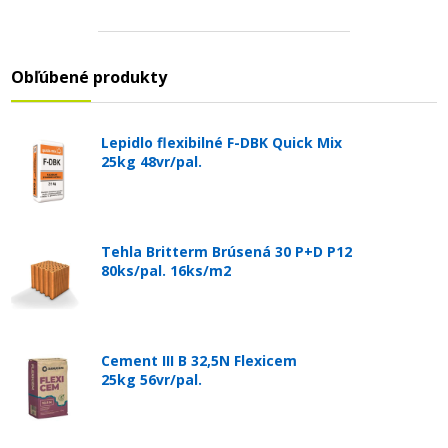
Obľúbené produkty
Lepidlo flexibilné F-DBK Quick Mix
25kg 48vr/pal.
Tehla Britterm Brúsená 30 P+D P12
80ks/pal. 16ks/m2
Cement III B 32,5N Flexicem
25kg 56vr/pal.