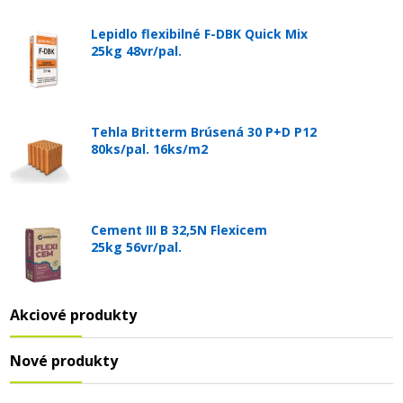
Lepidlo flexibilné F-DBK Quick Mix
25kg 48vr/pal.
Tehla Britterm Brúsená 30 P+D P12
80ks/pal. 16ks/m2
Cement III B 32,5N Flexicem
25kg 56vr/pal.
Akciové produkty
Nové produkty