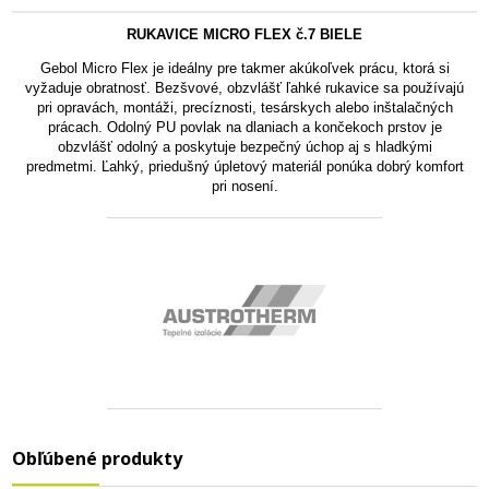
RUKAVICE MICRO FLEX č.7 BIELE
Gebol Micro Flex je ideálny pre takmer akúkoľvek prácu, ktorá si
vyžaduje obratnosť. Bezšvové, obzvlášť ľahké rukavice sa používajú
pri opravách, montáži, precíznosti, tesárskych alebo inštalačných
prácach. Odolný PU povlak na dlaniach a končekoch prstov je
obzvlášť odolný a poskytuje bezpečný úchop aj s hladkými
predmetmi. Ľahký, priedušný úpletový materiál ponúka dobrý komfort
pri nosení.
Obľúbené produkty