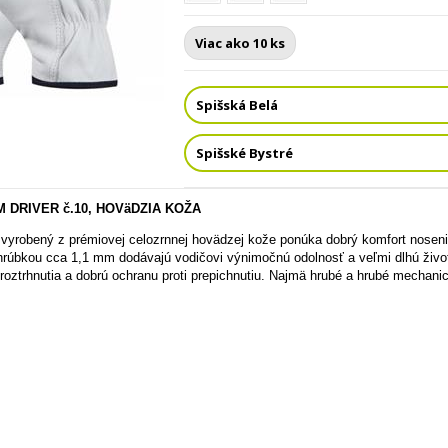
Viac ako 10 ks
Spišská Belá
Spišské Bystré
 DRIVER č.10, HOVäDZIA KOŽA
r vyrobený z prémiovej celozrnnej hovädzej kože ponúka dobrý komfort noseni
hrúbkou cca 1,1 mm dodávajú vodičovi výnimočnú odolnosť a veľmi dlhú život
u roztrhnutia a dobrú ochranu proti prepichnutiu. Najmä hrubé a hrubé mecha