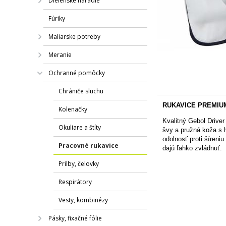
Dielenské náradie
Fúriky
Maliarske potreby
Meranie
Ochranné pomôcky
Chrániče sluchu
RUKAVICE PREMIUM
Kolenačky
Kvalitný Gebol Drive
Okuliare a štíty
švy a pružná koža s 
odolnosť proti šíreni
Pracovné rukavice
dajú ľahko zvládnuť.
Prilby, čelovky
Respirátory
Vesty, kombinézy
Pásky, fixačné fólie