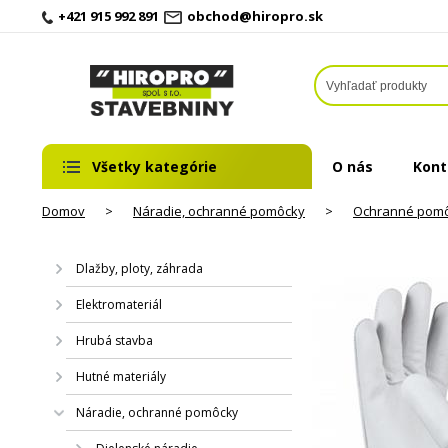
+421 915 992 891
obchod@hiropro.sk
Všetky kategórie
O nás
Kont
Domov
>
Náradie, ochranné pomôcky
>
Ochranné pom
Dlažby, ploty, záhrada
Elektromateriál
Hrubá stavba
Hutné materiály
Náradie, ochranné pomôcky