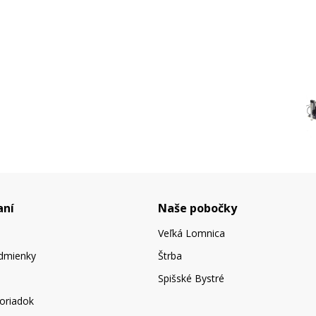
aní
Naše pobočky
Veľká Lomnica
dmienky
Štrba
Spišské Bystré
oriadok